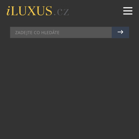
HI-END VIDEO
|
20.2.2017
|
LUCIE ROHLÍKOVÁ
NOVÁ DOMINANTA VAŠEHO
OBÝVACÍHO POKOJE