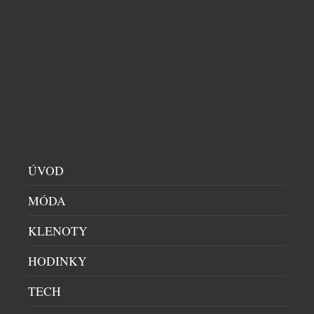
Loewe, značka s více než stoletou tradicí v oblasti
prémiové televizní techniky, rozšiřuje svou
lifestylovou řadu We. by Loewe o velmi kompaktní
laserový projektor We. BEAM s překvapivě vysokým
obrazovým výkonem, který dokáže promítnout
obraz o úlopříčce až 3 metry (120”). Nabízí Full HD
rozlišení, jas 500 ANSI lumenů, vestavěné
reproduktory i možnost přímého streamování […]
ÚVOD
MÓDA
KLENOTY
HODINKY
TECH