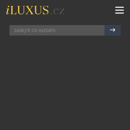
MÓDA
|
17.2.2017
|
LUCIE ROHLÍKOVÁ
BUDE Z NÍ IKONA?