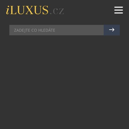
DEGUSTACE
|
28.2.2017
|
LUCIE ROHLÍKOVÁ
MUST TASTE…
Neotřelé kombinace chutí, jež polaskají vaše
jazýčky i fenomenální servis na špičkové úrovni,
který vás přinutí po naservírovaném pokrmu
dychtit ještě dříve, než se jej poprvé dotknete
příborem…
taková je dubajská perla Enigma.