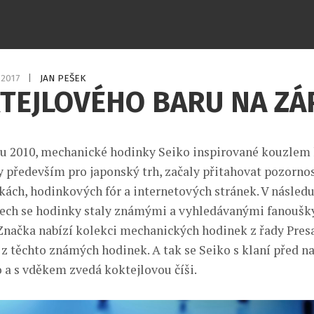
3.2017
|
JAN PEŠEK
TEJLOVÉHO BARU NA ZÁ
u 2010, mechanické hodinky Seiko inspirované kouzlem
y především pro japonský trh, začaly přitahovat pozorno
kách, hodinkových fór a internetových stránek. V následu
tech se hodinky staly známými a vyhledávanými fanoušk
 Značka nabízí kolekci mechanických hodinek z řady Presa
 z těchto známých hodinek. A tak se Seiko s klaní před n
 a s vděkem zvedá koktejlovou číši.