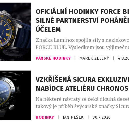
Ikona Serpenti, původně inspirovaná ve
římských šperků, které nosila Kleopatra
OFICIÁLNÍ HODINKY FORCE B
znovu proměňuje […]
SILNÉ PARTNERSTVÍ POHÁNĚ
ÚČELEM
Značka Luminox spojila síly s neziskov
FORCE BLUE. Výsledkem jsou výjimečné
jejichž vznikem stojí elitní vojenští pot
PÁNSKÉ HODINKY
|
MAREK ZELENÝ
|
4.8.2
dnes místo bojových operací zachraňuj
život. Nové oficiální hodinky Luminox
byly od začátku do konce formovány př
VZKŘÍŠENÁ SICURA EXKLUZIV
podněty vysloužilých členů Navy SEALs
NABÍDCE ATELIÉRU CHRONO
ze speciálních jednotek. Jsou určeny pr
Na některé návraty se čeká dlouhá deset
takový je příběh švýcarské značky Sicura
se po 47 letech znovu objevuje na čísel
HODINKY
|
JAN PEŠEK
|
30.7.2026
mechanických hodinek. Pro sběratele je
která přesahuje běžné uvedení nového 