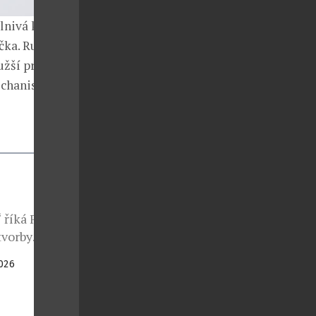
nivá krása je
čka. Ručky
ší profil. Při
echanismu.
 říká Fabrizio
tvorby
ým kouzlem
2026
 jehož odkaz
ry. Toto
kreativity.