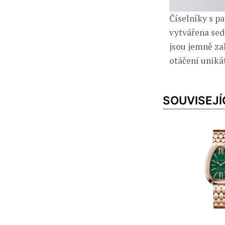
Číselníky s p
vytvářena sed
jsou jemně za
otáčení uniká
SOUVISEJÍ