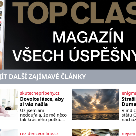
JÍT DALŠÍ ZAJÍMAVÉ ČLÁNKY
skutecnepribehy.cz
enigma
Dovolte lásce, aby
Straš
si vás našla
Dumas
písek
Už jsem ani
V indi
ze kt
nedoufala, že mě něco
státu 
zlo?
tak krásného potká.
nacház
Až v pětapadesáti jsem
které 
zažila lásku na první
temnou
pohled. Poprvé jsem
tomu p
rezidenceonline.cz
nejse