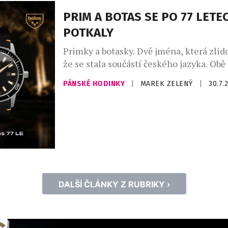
Sicura totiž nikdy nebyla obyčejnou ho
PRIM A BOTAS SE PO 77 LETE
značkou – byla symbolem odvahy exper
POTKALY
hledat technická řešení, která předběhl
Primky a botasky. Dvě jména, která zlido
že se stala součástí českého jazyka. Obě
vznikly v roce 1949 a po sedmasedmdesá
PÁNSKÉ HODINKY
|
MAREK ZELENÝ
|
30.7.
poprvé setkaly na jednom výrobku. Lim
hodinek Prim Botas 77 vznikla v počtu 7
během dvou dnů byla vyprodaná. Dne 4.
1949 vznikla ve Skutči Botana, […]
DALŠÍ ČLÁNKY Z RUBRIKY ›