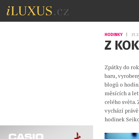
HODINKY
|
31.
Z KOK
Zpátky do rok
baru, vyroben
blogů o hodin
měsících a le
celého světa.
vychází právě
hodinek Seiko