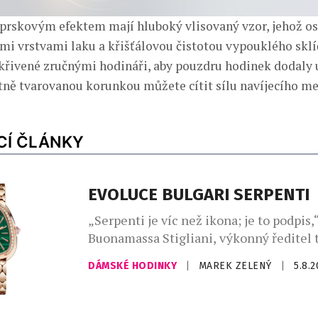
aprskovým efektem mají hluboký vlisovaný vzor, jehož osl
mi vrstvami laku a křišťálovou čistotou vypouklého sklí
křivené zručnými hodináři, aby pouzdru hodinek dodaly už
tně tvarovanou korunkou můžete cítit sílu navíjecího m
CÍ ČLÁNKY
EVOLUCE BULGARI SERPENTI
„Serpenti je víc než ikona; je to podpis,“
Buonamassa Stigliani, výkonný ředitel 
produktů Bvlgari. Had se svým mýtick
DÁMSKÉ HODINKY
|
MAREK ZELENÝ
|
5.8.
dlouhodobě fascinuje klenotnický dům,
vychází z řecko-římského umění a kultu
silné pouto otevřelo nekonečný prostor 