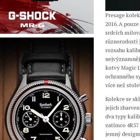
Presage kolek
2016. A pouze
srdcích milov
různorodosti 
rozsahu kalib
nejvýznamněj
kotvy Magic L
ochranného sy
více než stole
Kolekce se sk
jejich zbarve
dva typy kalib
zatímco 4R57 
jemný designo