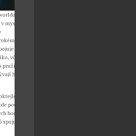
worldu v roce
 v mysli a
y
irokému
pojuje několik
ko, včetně
o pružinu a
ývají hodnoty
koktejlem a
zde použity
ých hodinek,
 spojuje