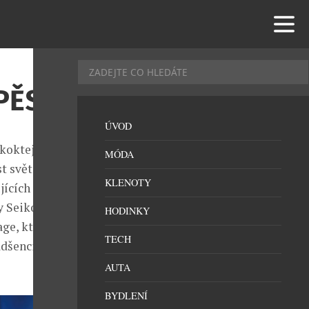
PĚSTÍ
ÚVOD
 koktejlového
MÓDA
st světových
KLENOTY
jících
y Seiko z
HODINKY
ge, která
TECH
adšenci
AUTA
BYDLENÍ