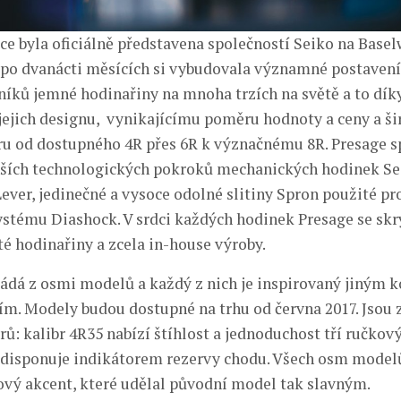
ce byla oficiálně představena společností Seiko na Basel
 po dvanácti měsících si vybudovala významné postavení
níků jemné hodinařiny na mnoha trzích na světě a to dík
jejich designu, vynikajícímu poměru hodnoty a ceny a š
ru od dostupného 4R přes 6R k význačnému 8R. Presage s
ších technologických pokroků mechanických hodinek Sei
ever, jedinečné a vysoce odolné slitiny Spron použité pr
stému Diashock. V srdci každých hodinek Presage se skr
té hodinařiny a zcela in-house výroby.
ládá z osmi modelů a každý z nich je inspirovaný jiným 
ním. Modely budou dostupné na trhu od června 2017. Jsou 
rů: kalibr 4R35 nabízí štíhlost a jednoduchost tří ručkov
disponuje indikátorem rezervy chodu. Všech osm modelů
vý akcent, které udělal původní model tak slavným.