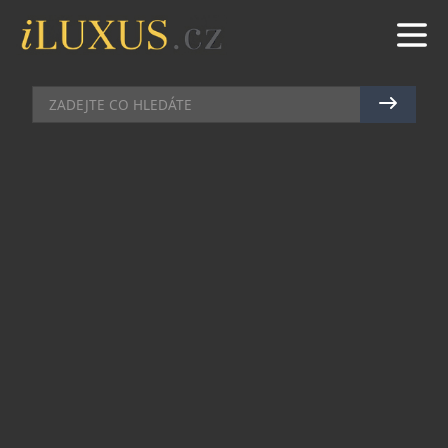
AKCE
|
18.5.2017
|
EVA KARLASOVÁ
DIOR HOSTIL VE SVÉM PANSTVÍ
SLAVNÉ TVÁŘE
Do překrásné oblasti Grasse, centra parfumérské
výroby, se toto pondělí sjelo mnoho známých
tváří v čele s půvabnou herečkou Natalií Portman.
Hostitelem nebyl nikdo jiný, než značka Dior,
která v rámci uvedení nové vůně Miss Dior Eau de
Parfum uspořádala velkolepou večeři v Château
de la Colle Noire.
V Diorově dokonalém panství, které znovu
otevřelo své brány před rokem, se během této