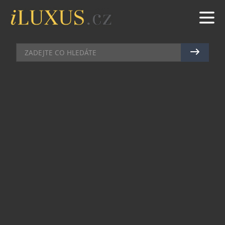
TECH
|
19.5.2017
|
LUCIE ROHLÍKOVÁ
TŘETÍ GENERACE STYLOVÉ
POWERBANKY
Pokud jste v jednom kuse odkázáni na práci přes
mobilní telefon a nedáte jej takžka z ruky, jistě
jste už několikrát museli řešit, že se vám během
dne přístroj vybije. Vy navíc nemáte možnost
baterii „nasytit“, protože jste stále v pohybu.
Řešením může být kvalitní powerbanka, která
vám navíc spolehlivě dobije nejen mobilní
telefon, ale i tablet, chytré hodinky, sluchátka či
akční kameru…