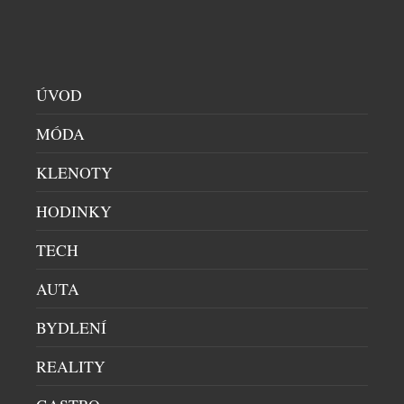
opačnou filozofií. Nový CIRQA Smart Band je
navržen tak, aby o sobě během dne téměř nedával
vědět. Nenarušuje soustředění při sportu ani
odpočinku, přesto nepřetržitě sleduje zdravotní
ÚVOD
stav, regeneraci i fyzickou kondici. Všechna data se
[…]
MÓDA
KLENOTY
HODINKY
TECH
EAR (3A) MĚNÍ PRAVIDLA KAŽDODENNÍHO
AUTA
POSLECHU DÍKY POHLCUJÍCÍMU ZVUKU A
BYDLENÍ
CHYTŘEJŠÍM FUNKCÍM
HI-END AUDIO
|
9.7.2026
REALITY
Londýnská technologická společnost Nothing dnes
představila Ear (3a), novou generaci svých