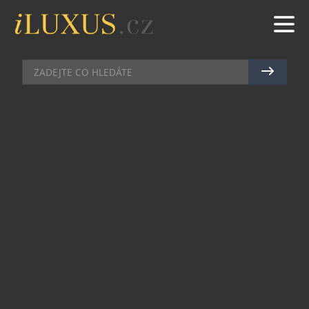
BYDLENÍ
|
7.8.2017
|
LUCIE ROHLÍKOVÁ
OÁZA KLIDU UPROSTŘED VAŠÍ
ZAHRADY