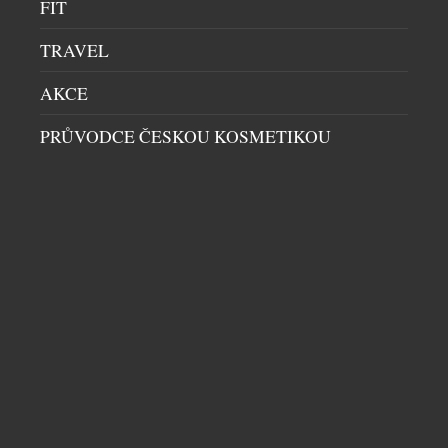
FIT
TRAVEL
AKCE
PRŮVODCE ČESKOU KOSMETIKOU
KŘESLO TERRA LOUNGE VZNIKALO DVA
ROKY. VÝSLEDKEM JE DOSUD NEJMĚKČÍ
SEZENÍ LD SEATING
OBÝVACÍ SEKCE
|
13.7.2026
Na první pohled zaujme křeslo Terra Lounge
elegantní siluetou a vertikálními liniemi. Za jeho
zdánlivě jednoduchým tvarem však stojí dva roky
vývoje, hledání nových konstrukčních řešení i
technické výzvy, se kterými se česká rodinná firma
LD Seating dosud nesetkala. Kolekce, uvedená na
trh letos v únoru, se stala technologicky jedním z
DALŠÍ ČLÁNKY Z RUBRIKY ›