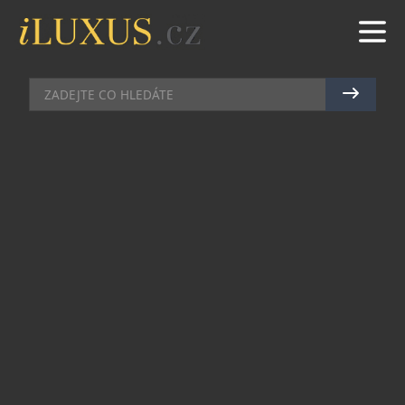
GASTRO
|
8.8.2017
|
LUCIE ROHLÍKOVÁ
ČAS NA RARITU