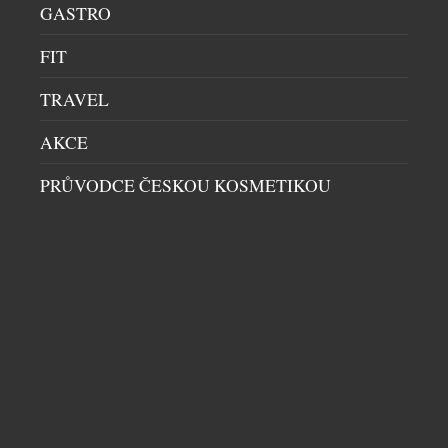
GASTRO
FIT
TRAVEL
AKCE
VANQUISH 25: POCTA VRCHOLU
PRŮVODCE ČESKOU KOSMETIKOU
AUTOMOBILOVÉ KONSTRUKCE
AUTA
|
22.7.2026
Čtvrt století po své premiéře dnes Aston Martin
odhaluje limitovanou edici Vanquish 25: exkluzivní
poctu třem generacím tohoto slavného britského
automobilu, vytvořenou zakázkovým oddělením Q
by Aston Martin. Designéři a umělečtí řemeslníci
divize zakázkových úprav Q by Aston Martin
uplatňují své bezkonkurenční zkušenosti při tvorbě
vozů na míru a speciálních modelů a nejlepší