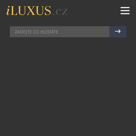
AUTA
|
16.9.2017
|
MAREK ZELENÝ
WEBASTO – SPOLEHLIVÝ
DODAVATEL AUTOMOBILOVÉHO
PRŮMYSLU
Již přes sto let je tradiční německá firma Webasto
spolehlivým dodavatelem pro automobilový
průmysl. Rodinná firma sídlící v Německu u
Mnichova řídí celosvětovou síť obchodních
zastoupení a výrobních závodů. Samozřejmě
působí i v České republice. Na další obchodní
plány jsme se zeptali jednatele Webasto Thermo
& Comfort Czech Republic s.r.o. pana Vladimíra