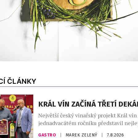
CÍ ČLÁNKY
KRÁL VÍN ZAČÍNÁ TŘETÍ DEK
Největší český vinařský projekt Král vín
jednadvacátém ročníku představil nejl
vína. Ta vybírala odborná porota z celk
GASTRO
|
MAREK ZELENÝ
|
7.8.2026