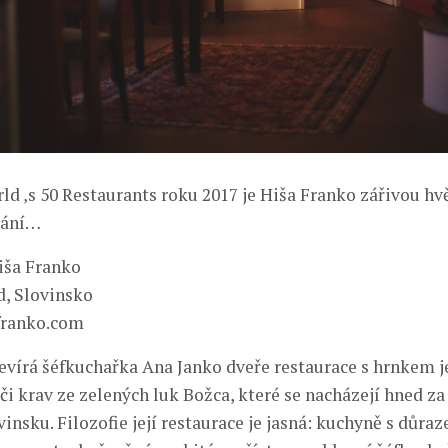
ld ‚s 50 Restaurants roku 2017 je Hiša Franko zářivou 
vání…
iša Franko
d, Slovinsko
franko.com
evírá šéfkuchařka Ana Janko dveře restaurace s hrnkem j
či krav ze zelených luk Božca, které se nacházejí hned za
insku. Filozofie její restaurace je jasná: kuchyně s důra