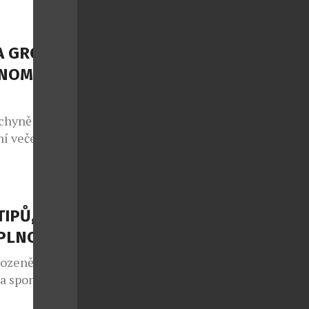
 i přesto, že
os koná již po
 projekt, jenž
A GROUP
NOMII S
chyně potká s
í večeře, ale
sty na cestu
 regiony.
NEFRIENDS
atických
TIPŮ, JAK
teční v
APLNO
rozeně jako
 a spontánní
lo také v