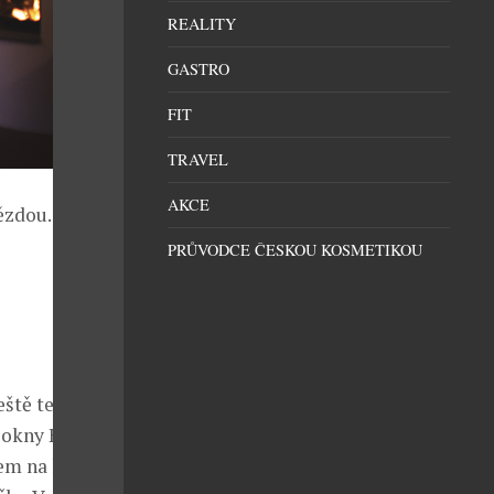
REALITY
GASTRO
FIT
TRAVEL
AKCE
hvězdou…
PRŮVODCE ČESKOU KOSMETIKOU
eště teplého
 okny Hiša
zem na lokální