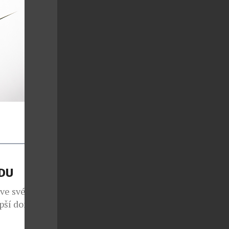
ÁDU
 ve svém již
epší domácí
em 1260