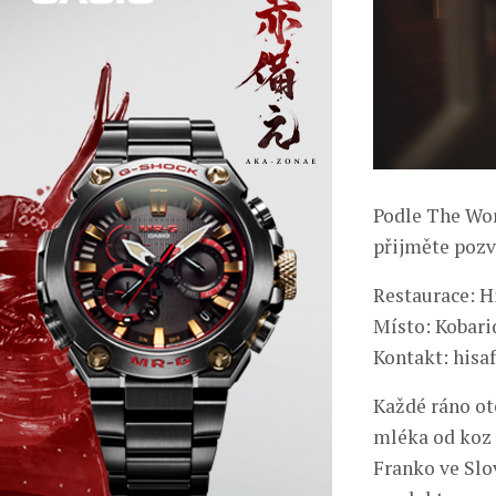
Podle The Wor
přijměte poz
Restaurace: H
Místo: Kobari
Kontakt: hisa
Každé ráno ot
mléka od koz 
Franko ve Slov