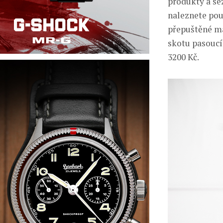
produkty a se
naleznete pou
přepuštěné má
skotu pasoucí
3200 Kč.