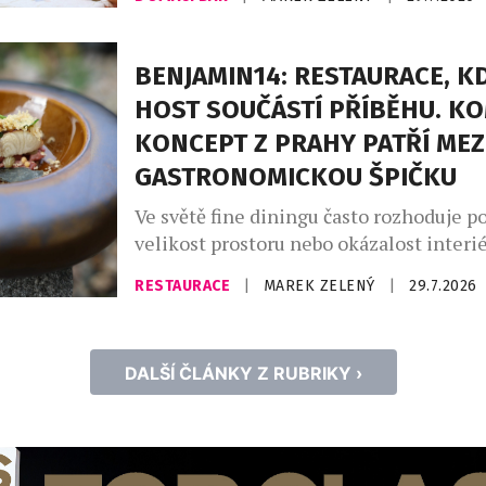
našich skleničkách. Česká republika j
největším dovozcem prosecca na světě a
jemně perlivého frizzante jí patří doko
BENJAMIN14: RESTAURACE, KD
místo. Mezinárodní den prosecca, kter
HOST SOUČÁSTÍ PŘÍBĚHU. K
připadá na […]
KONCEPT Z PRAHY PATŘÍ MEZ
GASTRONOMICKOU ŠPIČKU
Ve světě fine diningu často rozhoduje po
velikost prostoru nebo okázalost interié
Restaurace Benjamin14, která otevřela 
RESTAURACE
|
MAREK ZELENÝ
|
29.7.2026
roce 2018 v pražských Vršovicích, se vy
opačnou cestou. Místo co největší kapac
prostor pro pouhých deset hostů. Místo
DALŠÍ ČLÁNKY Z RUBRIKY ›
servisu přišel osobní dialog. A místo o
kuchyní a hostem vznikla restaurace, […