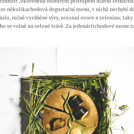
zonnost ,okořeněná osobitým přístupem hlavní šéfkucha
ze několikachodová degustační menu, v nichž nechybí 
slo, ručně vyráběné sýry, sezonní ovoce a zelenina; taky
ho se volně na zelené trávě. Za jedenáctichodové menu za