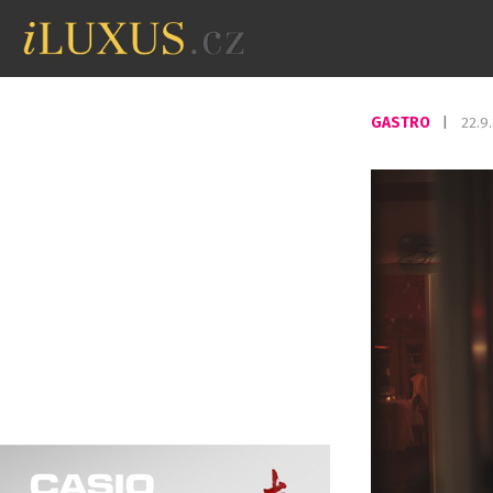
GASTRO
|
22.9