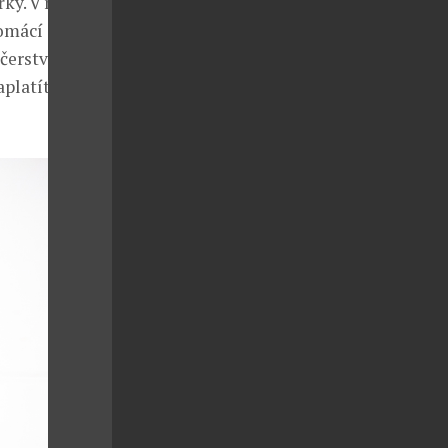
řky. V menu
domácí
 čerstvé maso
platíte cca