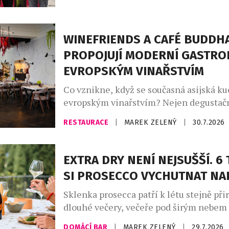
vzorků od 157 vinařů. Král vín, který se –
doba je pro domácí vinaře nelehká – let
jednadvacáté, je největší český vinařský
WINEFRIENDS A CAFÉ BUDDH
si klade za […]
PROPOJUJÍ MODERNÍ GASTRO
EVROPSKÝM VINAŘSTVÍM
Co vznikne, když se současná asijská ku
evropským vinařstvím? Nejen degustačn
série výjimečných večerů, které zvou ho
RESTAURACE
|
MAREK ZELENÝ
|
30.7.2026
napříč kontinenty, chutěmi i vinařskými
Café Buddha Group ve spolupráci s WI
připravila na podzim 2026 sérii tří tem
EXTRA DRY NENÍ NEJSUŠŠÍ. 6 
degustačních večerů. Dva z nich se usku
SI PROSECCO VYCHUTNAT N
restauraci PRU58, jeden v […]
Sklenka prosecca patří k létu stejně při
dlouhé večery, večeře pod širým nebem
setkání s přáteli. Své pevné místo si naš
DOMÁCÍ BAR
|
MAREK ZELENÝ
|
29.7.2026