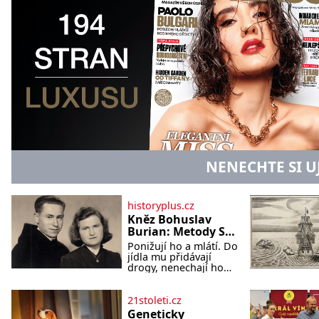
NENECHTE SI U
historyplus.cz
Kněz Bohuslav
Burian: Metody StB
byly horší než
Ponižují ho a mlátí. Do
gestapácké
jídla mu přidávají
trýznění
drogy, nenechají ho
pořádně vyspat a
smrtí vyhrožují i jeho
nejbližším. Burian
21stoleti.cz
kruté týrání nevydrží a
Geneticky