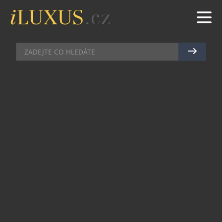
ADRENALIN
|
13.10.2017
|
BŘETISLAV ROTT
JAK NAPLNO PROŽÍT 48 HODIN
V DUBAJI
Dubaj je nejznámější pro své okázalé mrakodrapy,
nákupní střediska a zábavní parky, ale cestujícím
toho může nabídnout mnohem víc, ať už
podnikají služební cestu, dovolenou, nebo zde
tráví čas v rámci přestupu do jedné ze 150
destinací sítě Emirates. Až budete v Dubaji,
vyčleňte si alespoň 48 hodin na to, abyste vyrazili
z letiště do pulzujícího města, které se u
návštěvníků těší stále větší oblibě.