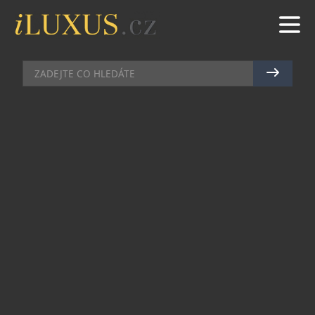
GASTRO
|
13.10.2017
|
BŘETISLAV ROTT
CHIVAS REGAL VYHLÁSIL
SOUTĚŽ PRO PRAVÉ
GENTLEMANY, S PRÉMIOVOU
WHISKY MŮŽETE VYHRÁT MINI
CLUBMAN
Chivas Regal, výrobce prémiové skotské whisky,
spustil ve spolupráci s velkoobchodním řetězcem
Makro soutěž o luxusní vůz MINI Cooper
Clubman.