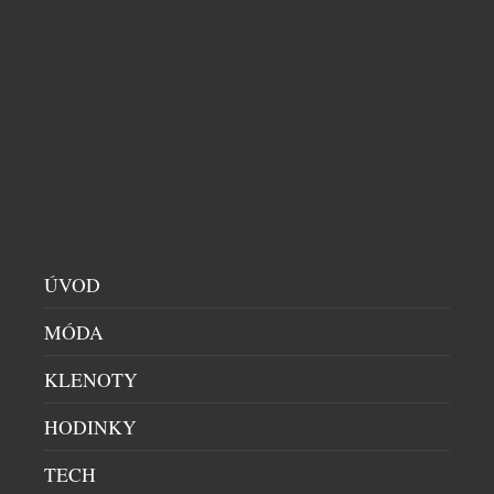
EVROPSKÝM VINAŘSTVÍM
RESTAURACE
|
30.7.2026
Co vznikne, když se současná asijská kuchyně potká
s evropským vinařstvím? Nejen degustační večeře,
ale série výjimečných večerů, které zvou hosty na
cestu napříč kontinenty, chutěmi i vinařskými
regiony. Café Buddha Group ve spolupráci s
WINEFRIENDS připravila na podzim 2026 sérii tří
tematických degustačních večerů. Dva z nich se
uskuteční v restauraci PRU58, jeden v […]
ÚVOD
MÓDA
KLENOTY
HODINKY
TECH