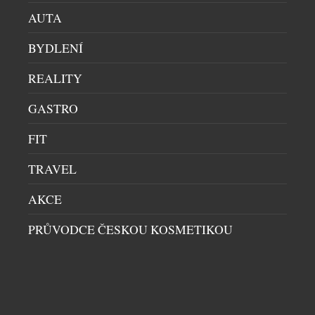
AUTA
EXTRA DRY NENÍ NEJSUŠŠÍ. 6 TIPŮ, JAK SI
BYDLENÍ
PROSECCO VYCHUTNAT NAPLNO
DOMÁCÍ BAR
|
29.7.2026
REALITY
Sklenka prosecca patří k létu stejně přirozeně jako
dlouhé večery, večeře pod širým nebem a spontánní
GASTRO
setkání s přáteli. Své pevné místo si našlo také v
FIT
našich skleničkách. Česká republika je sedmým
největším dovozcem prosecca na světě a v případě
TRAVEL
jemně perlivého frizzante jí patří dokonce druhé
místo. Mezinárodní den prosecca, který každoročně
AKCE
připadá na […]
PRŮVODCE ČESKOU KOSMETIKOU