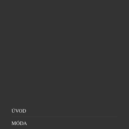
JEDINEČNÉ MISTROVSKÉ DÍLO VYSOKÉHO
ŠPERKAŘSTVÍ VZDÁVAJÍCÍ HOLD IKONICKÉMU
MOTIVU BIRD ON A ROCK
ÚVOD
DRAHÉ KAMENY
|
28.7.2026
MÓDA
Společnost Tiffany & Co. představuje Legendary