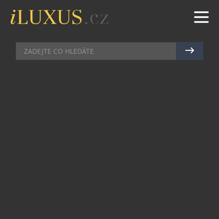
KLENOTY
|
27.2.2018
|
JAN PEŠEK
LAETITIA CASTA SE ZDOBÍ
ŠPERKY BOUCHERON
Uznávaná francouzská herečka a režisérka
Laetitie Casta se pro letošní rok stala
ambasadorkou slavného šperkařského domu
Boucheron.
„Tohoto partnerství si velmi vážíme.
Laetitia Casta je pro nás ztělesněním moderní
sebevědomé ženy, která má šarm a vyzařuje
nepopsatelnou energií. Neznáme nikoho, kdo by
dokázal lépe reprezentovat odvážné, kreativní a
vizionářské francouzské šperky jak ve Francii,
tak i