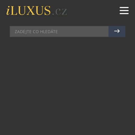
AKCE
|
26.3.2018
|
LIBKA SAFR
ANETA VIGNEROVÁ ODSTARTUJE
MÓDNÍ JARO
Právě dnes vychází jarní číslo magazínu Top
Class. Na titulní straně najdete známou modelku
a módní ikonu Anetu Vignerovou. Tu můžete
mimo jiné potkat také na módní show Flower
Feelings, která se uskuteční 15. května v
prostorách Tyršových sadů v Pardubicích, a to ve
spolupráci se salónem MODA 1342. Tato událost
nebude jen o módě, ale také bude pomáhat. Část
výtěžku bude totiž věnována Nadaci Krása