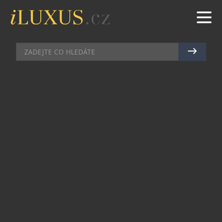
CELEBRITY
|
16.4.2018
|
JAN PEŠEK
JAKE GYLLENHAAL SPOJIL SVOU
TVÁŘ SE ZNAČKOU CARTIER
S oficiálním uvedením nové kolekce hodinek
Santos de Cartier odhaluje francouzský
hodinářský a klenotnický dům Cartier svoji
kampaň, ve které nechává fantazii doslova
vzlétnout k oblakům. 60sekundový film s
americkým hercem Jakem Gyllenhaalem, jež se
stal oficiální tváří hodinek Santos de Cartier,
vzdává hold legendárnímu letci Albertu Santosi-
Dumontovi, který v roce 1904 inspiroval Louise