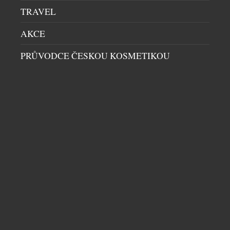
TRAVEL
AKCE
PRŮVODCE ČESKOU KOSMETIKOU
EILEEN GU NAVŠTÍVILA IWC NA WATCHES AND
WONDERS
CELEBRITY
|
17.4.2026
Kultovní hodinářská značka IWC ze švýcarského
Schaffhausenu letos na veletrhu luxusu Watches and
Wonders opět posunulo hranice prezentace
řemesla– a tentokrát doslova za hranice naší
planety. U příležitosti 90 let linie Pilot’s Watches
proměnila značka svůj výstavní stánek v
futuristickou vesmírnou stanici, odkud návštěvníci
DALŠÍ ČLÁNKY Z RUBRIKY ›
symbolicky hleděli na Zemi z oběžné dráhy. Tento