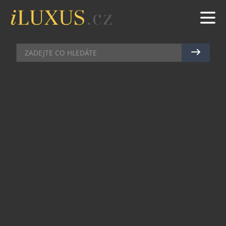
KOMERČNÍ SDĚLENÍ
|
17.4.2018
|
MAREK ZELENÝ
LUŠTĚNINOVÉ TĚSTOVINY JSOU
V MÓDĚ. ČASTO JDE ALE O
MARKETINGOVÝ TRIK
Těstoviny, které místo objemu pasu zvětší podíl
minerálů a bílkovin. To jsou těstoviny z luštěnin –
ovšem pokud jsou opravdu vyrobeny jen z čočky či
hrachu. Výrobci využívají obliby luštěnin často k
tomu, aby jich do obyčejných špaget z bílé mouky
přidali jen pár procent. Výsledek pak inzerují jako
„luštěninové těstoviny“. Naštěstí i v Česku si lze
pochutnat na těstovinách čistě z luštěnin.