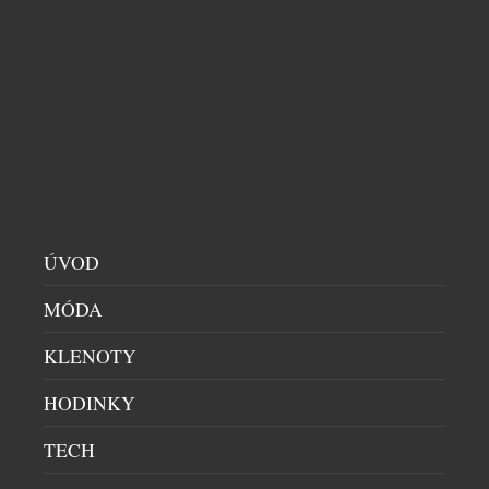
DOMÁCÍ BAR
|
29.7.2026
Sklenka prosecca patří k létu stejně přirozeně jako
dlouhé večery, večeře pod širým nebem a spontánní
setkání s přáteli. Své pevné místo si našlo také v
našich skleničkách. Česká republika je sedmým
největším dovozcem prosecca na světě a v případě
jemně perlivého frizzante jí patří dokonce druhé
místo. Mezinárodní den prosecca, který každoročně
připadá na […]
ÚVOD
MÓDA
KLENOTY
HODINKY
TECH