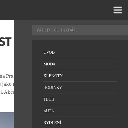
ST UŽ
ÚVOD
MÓDA
Y na Pražském
KLENOTY
ě jako minulý
HODINKY
i. Akce potrvá
TECH
AUTA
BYDLENÍ