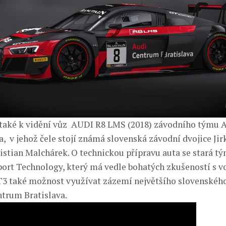
 také k vidění vůz AUDI R8 LMS (2018) závodního týmu 
, v jehož čele stojí známá slovenská závodní dvojice Ji
ristian Malchárek. O technickou přípravu auta se stará tý
ort Technology, který má vedle bohatých zkušeností s v
T3 také možnost využívat zázemí největšího slovenskéh
trum Bratislava.