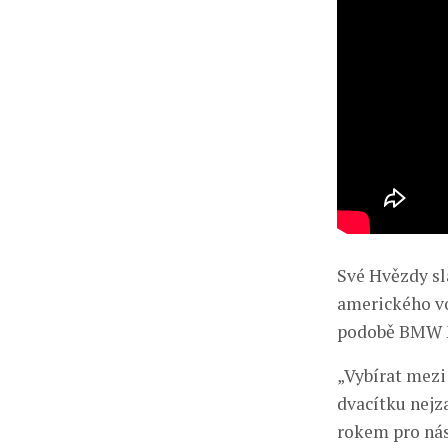
Své Hvězdy sl
amerického v
podobě BMW M3
„Vybírat mez
dvacítku nejza
rokem pro nás