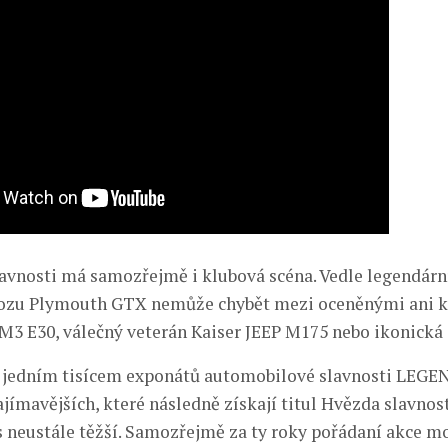
avnosti má samozřejmě i klubová scéna. Vedle legendárn
ozu Plymouth GTX nemůže chybět mezi oceněnými ani kl
 E30, válečný veterán Kaiser JEEP M175 nebo ikonická 
i jedním tisícem exponátů automobilové slavnosti LEG
jímavějších, které následně získají titul Hvězda slavnos
 neustále těžší. Samozřejmě za ty roky pořádaní akce m