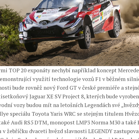
mi TOP 20 exponáty nechybí například koncept Merce
emonstrující využití technologie vozů F1 v běžném siln
osti bude rovněž nový Ford GT v české premiéře a stejn
stisetkoňový Jaguar XE SV Project 8, kterých bude vyrobe
vodní vozy budou mít na letošních Legendách své „hvězdy
llye speciálu Toyota Yaris WRC se stejným titulem Hvězd
 také Audi RS5 DTM, monopost LMP3 Norma M30 a také P
u v žebříčku dvaceti hvězd slavnosti LEGENDY zastupova