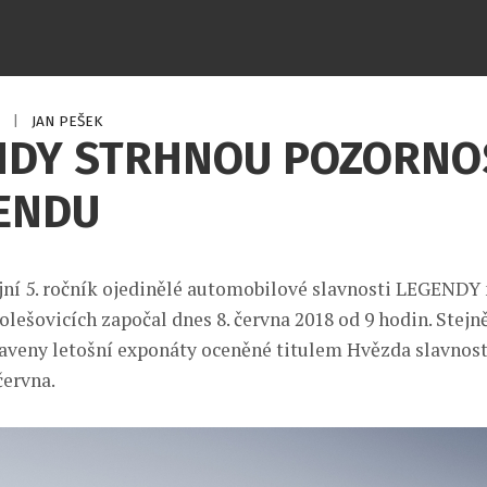
8
|
JAN PEŠEK
NDY STRHNOU POZORNO
KENDU
ejní 5. ročník ojedinělé automobilové slavnosti LEGEND
olešovicích započal dnes 8. června 2018 od 9 hodin. Stejn
taveny letošní exponáty oceněné titulem Hvězda slavnost
června.