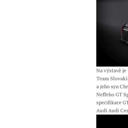
Na výstavě je
Team Slovakia
a jeho syn Ch
Neffeho GT Sp
specifikace G
Audi Audi Cen