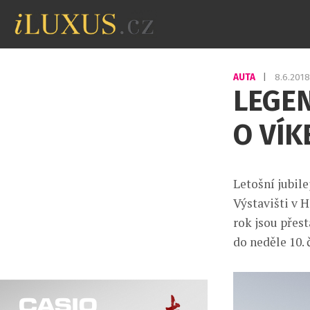
AUTA
|
8.6.201
LEGE
O VÍ
Letošní jubil
Výstavišti v H
rok jsou přes
do neděle 10. 