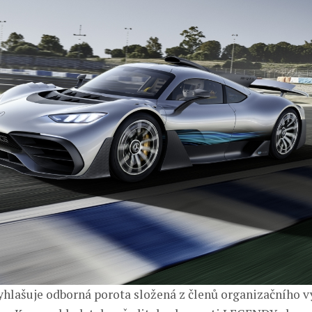
hlašuje odborná porota složená z členů organizačního 