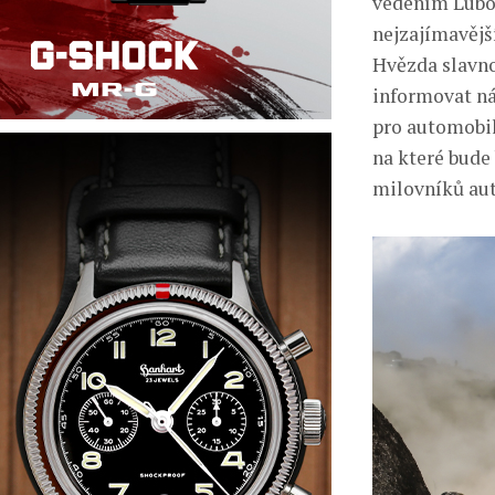
vedením Lubor
nejzajímavějš
Hvězda slavno
informovat ná
pro automobilo
na které bude
milovníků aut