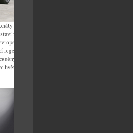
onáty oceněné
staví rovněž v
 evropské Auto
í legendu,
oceněný
ve hvězdné