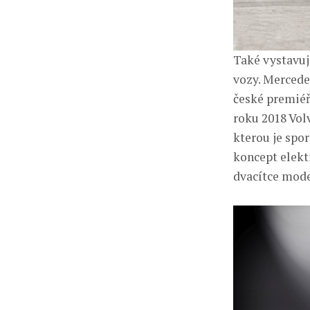
Také vystavu
vozy. Mercede
české premiéř
roku 2018 Vol
kterou je spo
koncept elekt
dvacítce mode