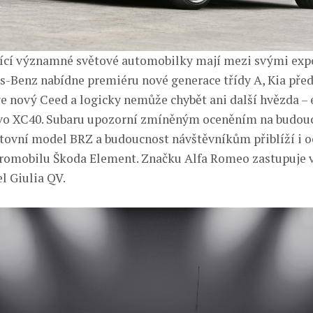
jící významné světové automobilky mají mezi svými exp
s-Benz nabídne premiéru nové generace třídy A, Kia před
e nový Ceed a logicky nemůže chybět ani další hvězda –
vo XC40. Subaru upozorní zmíněným oceněním na budouc
rtovní model BRZ a budoucnost návštěvníkům přiblíží i 
romobilu Škoda Element. Značku Alfa Romeo zastupuje 
l Giulia QV.