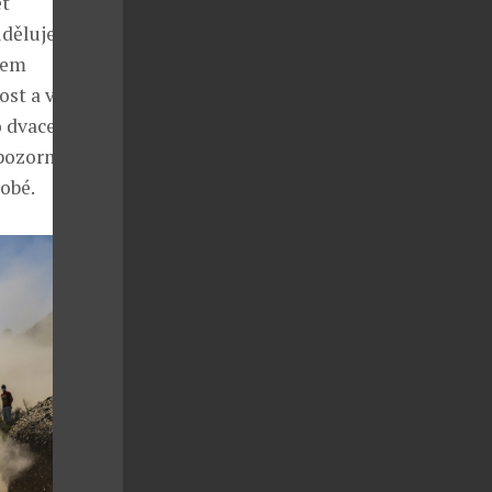
et
ěluje titul
lem
nost a význam
o dvacet vozů,
pozornost
obé.