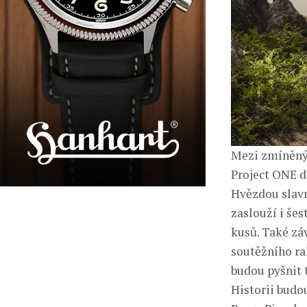
Mezi zmíněný
Project ONE d
Hvězdou slavn
zaslouží i še
kusů. Také zá
soutěžního ra
budou pyšnit
Historii budo