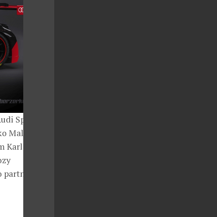
Audi Sports
rko Malchárek
m Karla
ozy
o partnera