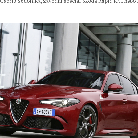
 Cabrio Sodomka, závodní speciál Škoda Rapid R/H nebo 