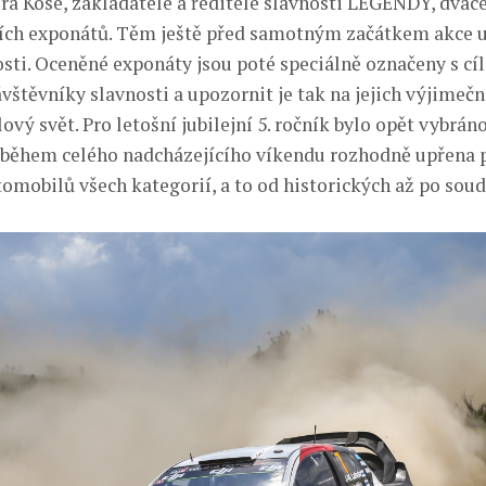
a Kose, zakladatele a ředitele slavnosti LEGENDY, dvac
ích exponátů. Těm ještě před samotným začátkem akce ud
sti. Oceněné exponáty jsou poté speciálně označeny s cí
vštěvníky slavnosti a upozornit je tak na jejich výjimeč
vý svět. Pro letošní jubilejní 5. ročník bylo opět vybrán
 během celého nadcházejícího víkendu rozhodně upřena 
omobilů všech kategorií, a to od historických až po soud