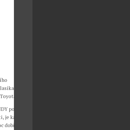
ího
asika v
Toyota Supra.
ENDY pouze
ti, je každým
oc dobře víme,