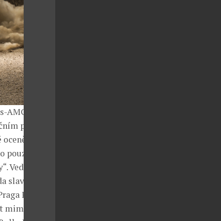
des-AMG
ičním provozu.
é ocenění
no pouze 300
“. Vedle
a slavnosti
raga R1.
t mimo jiné