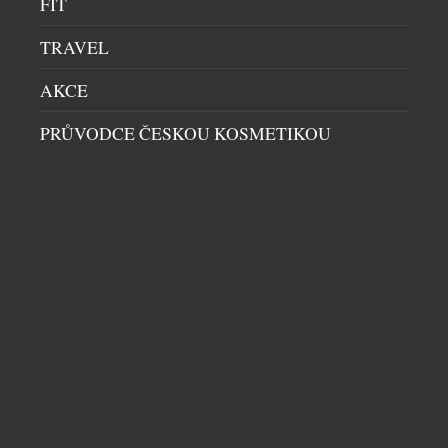
FIT
TRAVEL
AKCE
PRŮVODCE ČESKOU KOSMETIKOU
LIDÉ NECHTĚJÍ FOTIT OBČANKU. REGISTRACE
PŘES BANK ID FUNGUJE VÝRAZNĚ LÉPE NEŽ
KLASICKÉ OVĚŘENÍ
HIGH SOCIETY
|
21.7.2026
Registrace do digitálních služeb bývá otázkou
několika minut. Přesto právě v posledních krocích
firmy často přicházejí o část zákazníků. Nutnost
fotit občanský průkaz, pořizovat selfie nebo
opakovaně vyplňovat informace může během
registrace vytvářet zbytečné překážky, kvůli kterým
někteří zákazníci proces registrace nedokončí.
DALŠÍ ČLÁNKY Z RUBRIKY ›