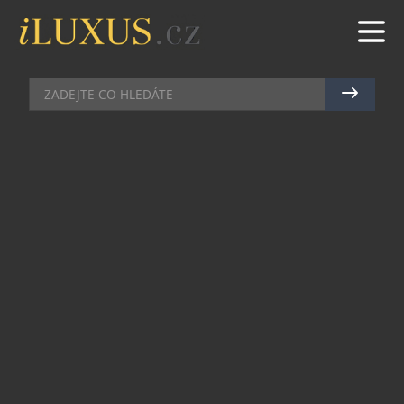
AKCE
|
25.6.2018
|
JAN PEŠEK
HISTORICKÁ UDÁLOST:
FREESTYLE MOTOKROSAŘ
LIBOR PODMOL PŘESKOČÍ DŮM
Libor Podmol se jako vůbec první český freestyle
motokrosař rozhodl přeskočit rodinný dům. Něco
podobného přitom doposud žádný český akrobat
na motocyklu nezkoušel. Velká událost pro
domácí sportovní scénu se uskuteční 28. června a
půjde o nemovitost kousek od Benešova. Dům pro
tyto účely byl vybrán přední českou realitní
společností. „Jsem nadšený, protože podobnou