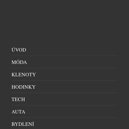
Léto je v plném proudu a podle značky Goldbergh
patří slunci, pohybu a středomořské eleganci.
Kolekce Club Capri vás přenese na legendární
italský ostrov, s jeho uvolněnou atmosférou a
nenuceným luxusem, který Capri už po desetiletí
symbolizuje. V kolekci najdete stylové modely na
ÚVOD
tenis, padel, golf, pilates, fitness, stejně jako
luxusní plavky a resortwear – […]
MÓDA
KLENOTY
HODINKY
TECH
AUTA
BYDLENÍ