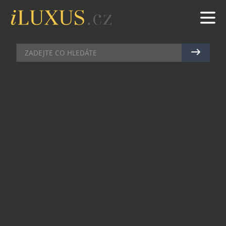
MÓDA
|
4.7.2018
|
LIBKA SAFR
NEJDRAŽŠÍ BUNDA NA SVĚTĚ ZA
92 MILIONŮ
Bezpochyby tento model ozdobený 2,1 kg čistého
zlata a 129-ti karáty v diamantech z něj dělá
jedinečný kus patřící mezi to nejcennější, co
můžete do svého šatníku koupit. A nebavíme se o
módním výstřelku, ale o bundě, za kterou ještě
vaše děti budou moci koupit celou společnost.
Cena této bundy je 4,6 milionu dolarů, což je u nás
asi 92 milionů korun. Pro gentlemana bývá
džínová bunda obvykle jen drsným zpestřením