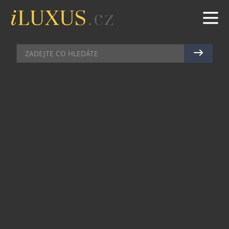
MAZLÍČCI
|
11.7.2018
|
MAREK ZELENÝ
BRIT PREMIUM BY NATURE:
PŮLPYTEL MASA PRO PSY
Společnost VAFO PRAHA inovovala svou stávající
prémiovou řadu suchých krmiv pro psy Brit
Premium. Na základě nových poznatků o správné
výživě psů bylo vyvinuto plnohodnotné krmivo s
názvem Brit Premium By Nature. Základem
nových receptur je půl pytle masa. Mezi další
složky patří oves z místních zdrojů, kolagen a
schránky korýšů, lososový olej či ovoce a bylinky
v přirozené podobě.