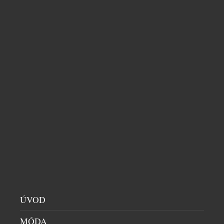
PODLEHNUTÍ LÁSCE: MONTBLANC
ÚVOD
MEISTERSTÜCK ROMEO & JULIET
MÓDA