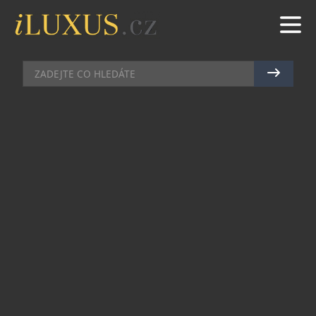
MÓDNÍ DOPLŇKY
|
3.9.2018
|
LIBKA SAFR
PODZIM V HADÍ KŮŽI
Pokud i vás nadchnul trend zvířecích vzorů, tak se
nebojte využít jejich krásu i na doplňcích. Zvolte
tuto sezónu elegantní a i trochu netradiční
kabelku. Značka Bree přináší své oblíbené
jednoduché modely ozdobené právě hadí kůží.
Vybrat můžete z klasické hnědobílé kůže či z
barvené temně modré. Ikonický vzor hadí kůže v
barvě taupe/brown a ikonický tvar i objem
mnohostranné kabelky Icon Bag připomíná
minimalismus 60. let, který dbal na detaily i
praktičnost a navíc k dokonalosti vypracovaný