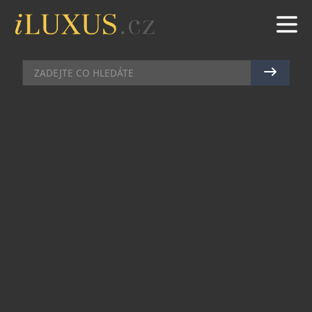
DEGUSTACE
|
27.10.2018
|
JAN PEŠEK
GRAND JOUR DE CHAMPAGNE VE
ZNAMENÍ RŮSTU
Zájem o letošní XII. ročník prestižního festivalu
šampaňského Grand Jour de Champagne 2018 je
enormní a bez nadsázky lze říci, že zbývá už jen
pár míst na vybrané akce. Organizátoři dokonce
museli pro velký zájem navýšit počet míst na
Champagne banket **michelinských šéfkuchařů
Glenna Viela a Andrého Chariala, a přesunout tak
jeden večer z francouzské ambasády do stejně
reprezentativních, ale kapacitně větších prostor