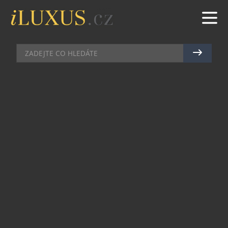
BYDLENÍ
|
26.11.2018
|
MAREK ZELENÝ
KRÁSA PŘÍRODNÍCH MATERIÁLU
VTĚLENÁ DO RATANOVÉHO
NÁBYTKU
Zdá se, že nábytek z proutí z rezidencí nikdy
nezmizí. Jeho vzhled se totiž mění současně s
trendy, a tak jej můžete stále využívat doma i na
zahradě. Tento nábytek z proutí lze vytvořit v
libovolném designu a v neuvěřitelné barevné
škále. Jeho velká přednost je lehkost použitého
materiálu a přesto pevnost. Kromě přírodních
odstínů tak lze mít i výrazné sestavy, jenž se