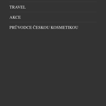
TRAVEL
AKCE
PRŮVODCE ČESKOU KOSMETIKOU
ZAČÍNÁ UNIKÁTNÍ PROJEKT ENERGIE
PRESTIŽNÍ GALERIE CERMAK EISENKRAFT
UMĚNÍ
|
25.6.2026
Galerie Cermak Eisenkraft představuje unikátní
česko-německý výstavní projekt ENERGIE, který
pod kurátorským vedením Tomáše Zapletala
Cermaka propojuje exaktní vědecký přístup s
organickou intuicí a uměleckým dialogem. Hlavním
tématem projektu je energie v umění a zkoumání
otázky, jak vnímat energii obrazu. Výstava navazuje
DALŠÍ ČLÁNKY Z RUBRIKY ›
na předchozí projekty Variace, Smysly a Mýty, a