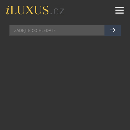
UMĚNÍ
|
7.12.2018
|
JAN PEŠEK
OBKLOPTE SE KRÁSOU A
INVESTUJTE DO HODNOT
Sběratelem současného umění se stáváte
náhodou. Při zařizování svého bydlení najednou
zjistíte, že by se vám líbilo mít také na stěně něco,
co by osvěžilo celý interiér a zároveň bylo jenom
dle vašeho vkusu a výběru. A pak následuje
otázka, co a kde si vybrat z nabídky galerií,
kterých na internetu najdete opravdu mnoho.