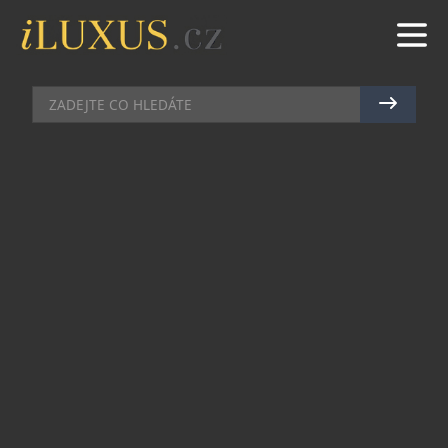
DÁMSKÉ HODINKY
|
6.1.2019
|
JAN LIDMAŇSKÝ
D.I.C. ZPŘÍSTUPNILO SVÉ
DÁMSKÉ HODINKY
Uskupení Diamonds International Corporation,
známé jako D.I.C., v prosinci loňského roku
otevřelo v Praze svůj nový showroom. Ten se
rozprostírá v těsné blízkosti horní části
Václavského náměstí, které s generální
rekonstrukcí historické budovy Národního muzea
a přilehlých Čelákovského sadů opět hojně láká
veřejnost. Nové prostory, nacházející se na adrese
Washingtonova 5, tak rozšířily síť butiků značky,