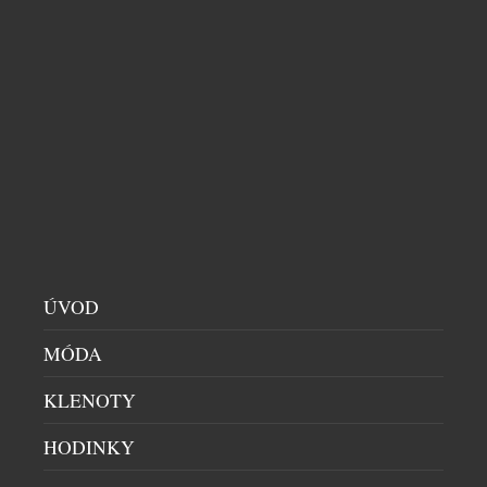
TROPICKÉ NOCI BEZ PROBDĚLÝCH HODIN?
STAČÍ NĚKOLIK ZMĚN A VAŠE TĚLO VÁM
PODĚKUJE
LOŽNICE
|
4.8.2026
Léto přináší dlouhé večery, dovolené i příjemné
posezení u otevřených oken. S rostoucími teplotami
ale přichází i méně vítaná stránka horkých dnů –
neklidné noci. Převalování v posteli, pocení nebo
časté probouzení zná během vln veder téměř každý.
A ráno? Místo odpočinku přichází únava. Vysoké
teploty totiž ovlivňují nejen to, jak rychle usínáme,
ÚVOD
ale i […]
MÓDA
KLENOTY
HODINKY