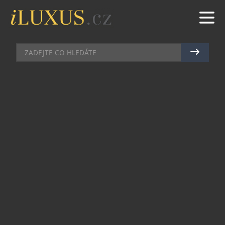
BYDLENÍ
|
17.1.2019
|
MARTIN MACOUREK
OBJEVTE KOUZLO SATÉNOVÉHO
POVLEČENÍ
Přepadla vás touha zkusit v posteli něco zcela
nového, řekněme až ďábelského? Pořiďte si tedy
saténové povlečení
. Tato mazlivě hladká,
vysoce lesklá a nepředstavitelně jemná tkanina s
historií sahající až k období Persie, vám nabídne
nezapomenutelný noční zážitek.
Ovšem pozor, tato lehká a nebývale jemná
koketnost končívá těžkou závislostí. Ten, kdo
jednou okusí letmý dotek saténu, zpravidla