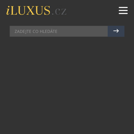
KOMERČNÍ SDĚLENÍ
|
10.5.2019
|
MARTIN MACOUREK
VYBÍRÁTE PÁNSKÉ KRAŤASY?
MATERIÁL V HLAVNÍ ROLI!
Léto se přiblížilo a možná jste zjistili, že ve vašem
šatníku chybí krátké kalhoty. Chodit v horku
v dlouhých je v podstatě nereálné a mít nějaký
starý model také. Proto se vyplatí zakoupit
kraťasy nové. Volit byste je měli hlavně podle
účelu využití. My se tomuto aspektu příliš věnovat
nebudeme. Zaměříme se spíše na materiály,
z nichž se kraťasy vyrábějí, a to poměrně
podrobně. Tradičně se jedná o bavlnu, fleecové