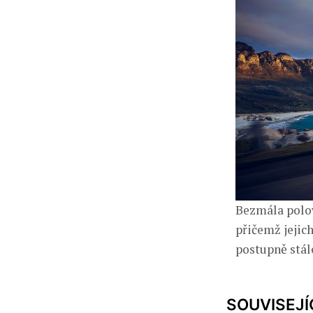
Bezmála polov
přičemž jeji
postupně stále
SOUVISEJÍ