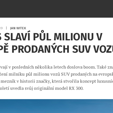
019
|
JAN WITEK
 SLAVÍ PŮL MILIONU V
PĚ PRODANÝCH SUV VOZ
vají v posledních několika letech doslova boom. Také z
žení milníku půl milionu vozů SUV prodaných na evropsk
 mezník v historii značky, která stvořila koncept luxusn
oletí uvedla svůj originální model RX 300.