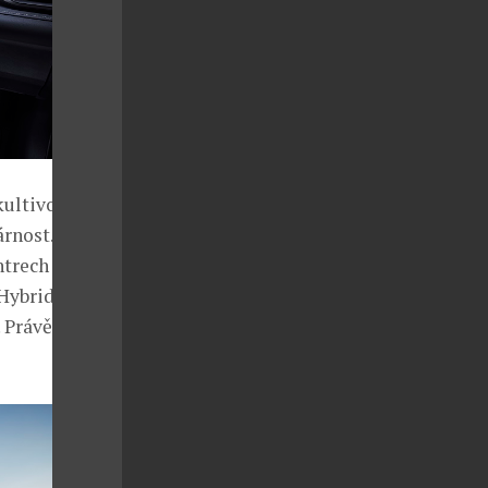
kultivovanost,
árnost.
ntrech měst
Hybridní
 Právě tuhle