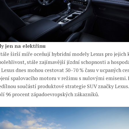
dy jen na elektřinu
tále širší míře oceňují hybridní modely Lexus pro jejich 
olehlivost, stále zajímavější jízdní schopnosti a hospod
 Lexus dnes mohou cestovat 50–70 % času v ucpaných ce
ojení spalovacího motoru v režimu s nulovými emisemi. 
nedílnou součástí produktové strategie SUV značky Lexus.
olí 96 procent západoevropských zákazníků.