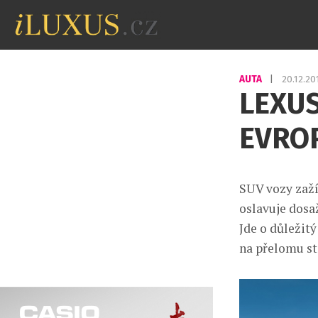
AUTA
|
20.12.2
LEXUS
EVRO
SUV vozy zaží
oslavuje dosa
Jde o důležitý
na přelomu st