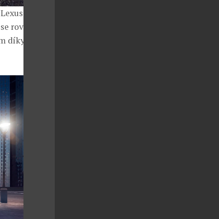
 Lexus v
 se rovněž
m díky