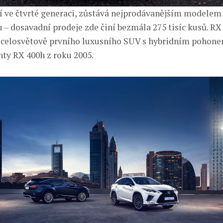
í ve čtvrté generaci, zůstává nejprodávanějším modelem
 – dosavadní prodeje zde činí bezmála 275 tisíc kusů. RX
 celosvětově prvního luxusního SUV s hybridním pohone
nty RX 400h z roku 2005.