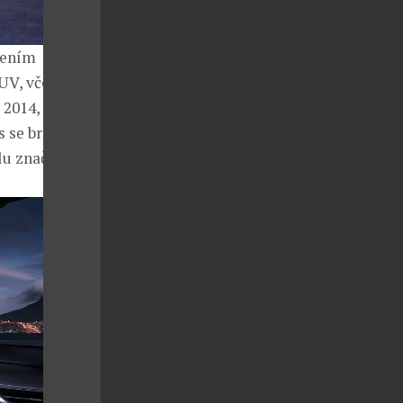
jením
UV, včetně
2014, resp.
 se brzy
u značky.