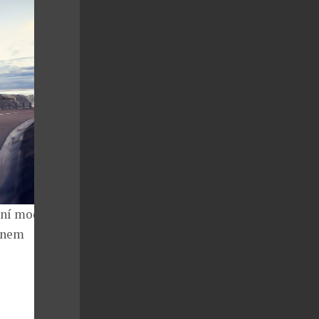
dní modely,
onem