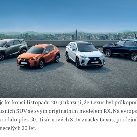
e ke konci listopadu 2019 ukazují, že Lexus byl průkopn
usních SUV se svým originálním modelem RX. Na evropsk
prodalo přes 501 tisíc nových SUV značky Lexus, prodejn
necelých 20 let.