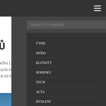
Ů
ÚVOD
MÓDA
načka Lexus
KLENOTY
ých trzích.
HODINKY
ích SUV, když
TECH
AUTA
BYDLENÍ