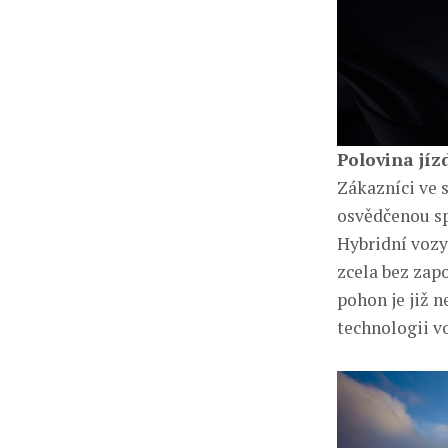
Polovina jíz
Zákazníci ve s
osvědčenou sp
Hybridní vozy
zcela bez zap
pohon je již 
technologii v