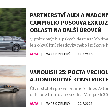
PARTNERSTVÍ AUDI A MADONN
CAMPIGLIO POSOUVÁ EXKLUZ
OBLASTI NA DALŠÍ ÚROVEŇ
V prémiových alpských destinacích dne
jen o kvalitní sjezdovky nebo špičkové h
větší roli hrají značky, které dokážou do
AUTA
|
MAREK ZELENÝ
|
27.7.2026
charakter místa. Madonna di Campiglio 
už dvanáct let prostřednictvím partners
společností Audi, jež se stala nedílnou 
VANQUISH 25: POCTA VRCHO
života tohoto prestižního střediska. Sp
AUTOMOBILOVÉ KONSTRUKC
nevzniklo pouze z marketingových důvo
Madonna […]
Čtvrt století po své premiéře dnes Asto
odhaluje limitovanou edici Vanquish 25
poctu třem generacím tohoto slavného 
AUTA
|
MAREK ZELENÝ
|
22.7.2026
automobilu, vytvořenou zakázkovým od