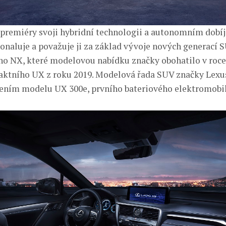
 premiéry svoji hybridní technologii a autonomním dobí
onaluje a považuje ji za základ vývoje nových generací S
ho NX, které modelovou nabídku značky obohatilo v roce 
tního UX z roku 2019. Modelová řada SUV značky Lexus
ením modelu UX 300e, prvního bateriového elektromobil