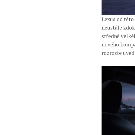
Lexus od této
neustále zdok
středně velké
nového kompak
rozroste uved