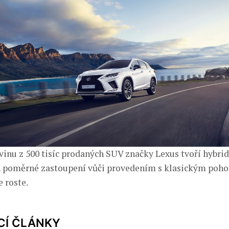
inu z 500 tisíc prodaných SUV značky Lexus tvoří hybri
ch poměrné zastoupení vůči provedením s klasickým poh
 roste.
CÍ ČLÁNKY