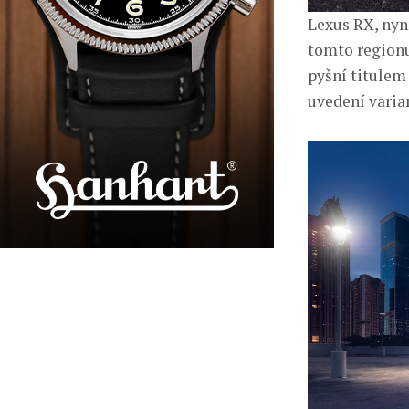
Lexus RX, nyn
tomto regionu
pyšní titulem
uvedení varia