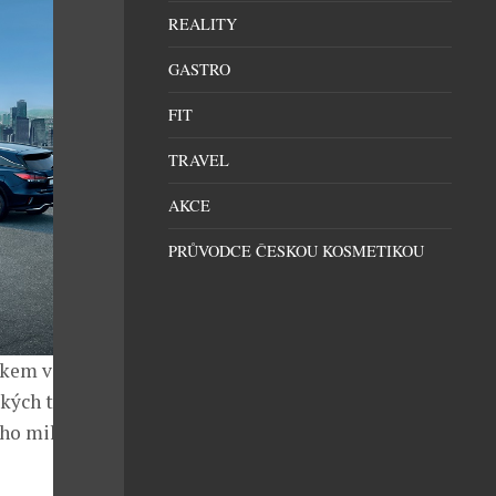
REALITY
GASTRO
FIT
TRAVEL
AKCE
PRŮVODCE ČESKOU KOSMETIKOU
íkem v
ých trzích se
ího milníku