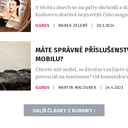
novou sérií nazvanou Česká příroda vzd
V těchto dnech se na pulty obchodů a do
české krajině a nabízí unikátní sběratel
knihoven dostává nejnovější číslo mag
Class, který je opět plný fascinujícího 
ILUXUS
|
MAREK ZELENÝ
|
30.3.2024
milovníky luxusu, elegance a neopakov
zážitků. Nové vydání s moderátorkou V
Petruchovou na titulní straně slibuje po
MÁTE SPRÁVNÉ PŘÍSLUŠENST
čtenáře do světa nevšedního pohodlí,
nezapomenutelných cest a neodolateln
MOBILU?
špičkových doplňků. Hlavní […]
Chcete mít mobil, se kterým využijete 
potenciál na maximum? Od komunikace
sociálních médií po zábavu a práci – vyu
ILUXUS
|
MARTIN MACOUREK
|
24.4.2023
mobilního telefonu je téměř neomezené
důležité mít vhodné příslušenství k mob
jeho funkčnost a použitelnost co možná 
DALŠÍ ČLÁNKY Z RUBRIKY ›
tomto článku se podíváme na několik př
mobilu, která […]