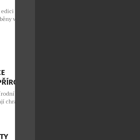
 edici pro
áběny v
cházejí z
 Za stávající
u i interiéru
odelu S-
on bude
CE
PŘÍRODU
írodní
jí chránit
ácných mincí
ký unikát.
nově objevují
en Gate svou
LTY