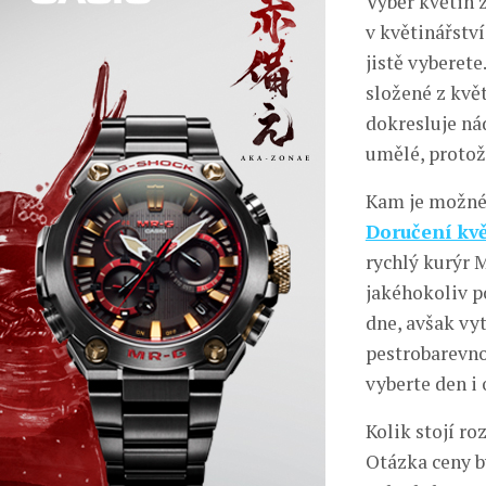
Výběr květin z
v květinářství
jistě vyberet
složené z kvě
dokresluje ná
umělé, protože
Kam je možné 
Doručení kvě
rychlý kurýr 
jakéhokoliv p
dne, avšak vy
pestrobarevno
vyberte den i 
Kolik stojí ro
Otázka ceny by