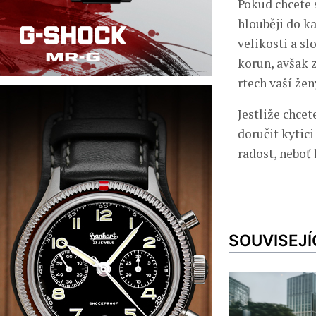
Pokud chcete 
hlouběji do ka
velikosti a sl
korun, avšak 
rtech vaší žen
Jestliže chce
doručit kytici
radost, neboť
SOUVISEJÍ