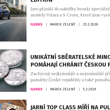
Jaro přináší do nabídky Suzuki speciální
modely Vitara a S-Cross, které jsou vyr
maďarské továrně od února 2026. Obě vy
ILUXUS
|
MAREK ZELENÝ
|
25.2.2026
nejvyššího výbavového stupně Elegance.
cenu přinášejí odlišně zbarvení exteriér
a nové barevné provedení karoserie u m
Cross. Model Suzuki Vitara Black Editi
nabízen ve třech barevných […]
UNIKÁTNÍ SBĚRATELSKÉ MIN
POMÁHAJÍ CHRÁNIT ČESKOU 
Zachycují nejkrásnější a nejznámější př
památky České republiky a také pomáha
přírodu v českých regionech. Pětice vz
ILUXUS
|
MAREK ZELENÝ
|
5.2.2026
tak nabízí mnohem víc než jen sběratels
Nejkrásnější české přírodní památky se 
na mincích. Tuzemská společnost Gold
JARNÍ TOP CLASS MÍŘÍ NA PU