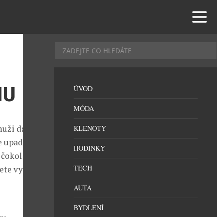
NU
ÚVOD
MÓDA
muži dávají
KLENOTY
e upadá, neboť
HODINKY
 čokoládou,
TECH
ete vyčnívat,
AUTA
BYDLENÍ