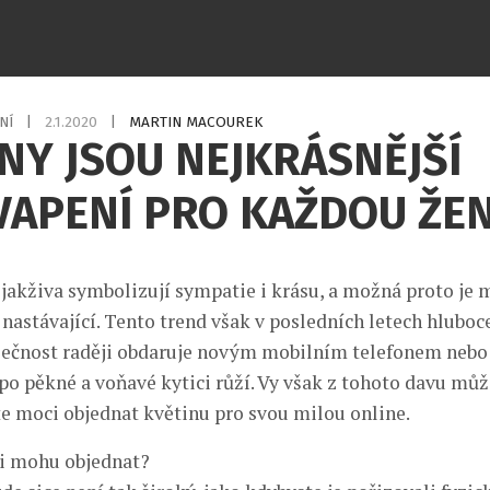
NÍ
|
2.1.2020
|
MARTIN MACOUREK
NY JSOU NEJKRÁSNĚJŠÍ
VAPENÍ PRO KAŽDOU ŽE
 jakživa symbolizují sympatie i krásu, a možná proto je 
 nastávající. Tento trend však v posledních letech hluboc
lečnost raději obdaruje novým mobilním telefonem nebo
po pěkné a voňavé kytici růží. Vy však z tohoto davu můž
te moci objednat květinu pro svou milou online.
si mohu objednat?