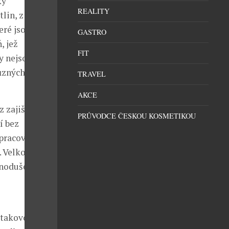
ky
REALITY
lin, z nichž si
eré jsou
GASTRO
, jež
FIT
y nejsou
ůzných rostlin.
TRAVEL
AKCE
z zajišťuje
PRŮVODCE ČESKOU KOSMETIKOU
í bez
 pracovního
. Velkou a
noduše si
takovou roli.