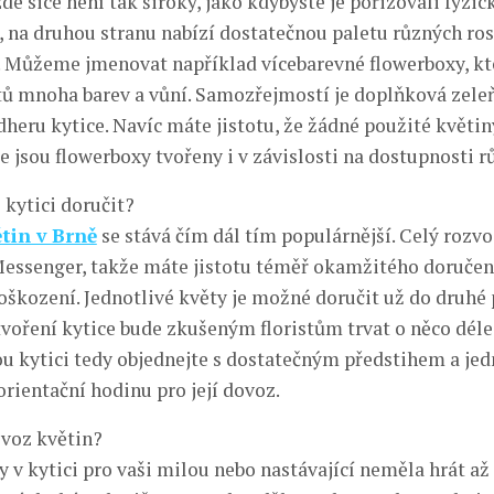
de sice není tak široký, jako kdybyste je pořizovali fyzic
, na druhou stranu nabízí dostatečnou paletu různých rost
e. Můžeme jmenovat například vícebarevné flowerboxy, kt
tů mnoha barev a vůní. Samozřejmostí je doplňková zeleň
dheru kytice. Navíc máte jistotu, že žádné použité květin
 jsou flowerboxy tvořeny i v závislosti na dostupnosti r
kytici doručit?
tin v Brně
se stává čím dál tím populárnější. Celý rozvo
Messenger, takže máte jistotu téměř okamžitého doručen
oškození. Jednotlivé květy je možné doručit už do druhé
tvoření kytice bude zkušeným floristům trvat o něco déle
u kytici tedy objednejte s dostatečným předstihem a jed
orientační hodinu pro její dovoz.
zvoz květin?
 v kytici pro vaši milou nebo nastávající neměla hrát až 