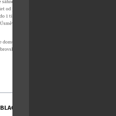
e sáhnout
et od jejich
do 1 tisíce
. Úsměv na
te domů
 obrovskou
 BLACK