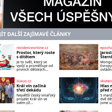
JÍT DALŠÍ ZAJÍMAVÉ ČLÁNKY
rezidenceonline.cz
epocha
Prostor, který roste
Jarosl
s dítětem
Štern
Neexis
Je to svět, který se
Mongol
šlecht
vyvíjí a proměňuje od
Evropy 
Morav
prvních dětských
ovládno
krůčků až po
naštěst
Mong
dospívání. Správně
samotn
navržený pokoj
Evropy 
iluxus.cz
skutec
podporuje bezpečí,
malé, a
Král vín začíná
Hlas 
kreativitu, soustředění
královs
třetí dekádu
před 
i odpočinek a reaguje
dokáže
Největší český vinařský
S man
na každou etapu
hordy z
projekt Král vín ve
dvě dě
života a specifické
nedoká
svém již
jsme u
potřeby dítěte. Pro
asijský
jednadvacátém
Mohla 
nejmenší je klíčová
nedoká
ročníku představil
normál
jednoduchost,
dokáže