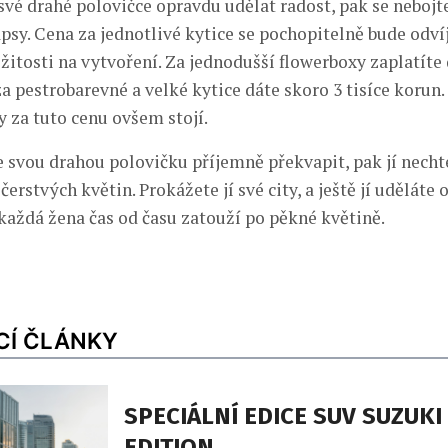
své drahé polovičce opravdu udělat radost, pak se nebojt
psy. Cena za jednotlivé kytice se pochopitelně bude odvíj
ožitosti na vytvoření. Za jednodušší flowerboxy zaplatíte 
za pestrobarevné a velké kytice dáte skoro 3 tisíce korun
y za tuto cenu ovšem stojí.
te svou drahou polovičku příjemně překvapit, pak jí nech
 čerstvých květin. Prokážete jí své city, a ještě jí uděláte
 každá žena čas od času zatouží po pěkné květině.
CÍ ČLÁNKY
SPECIÁLNÍ EDICE SUV SUZUKI
EDITION