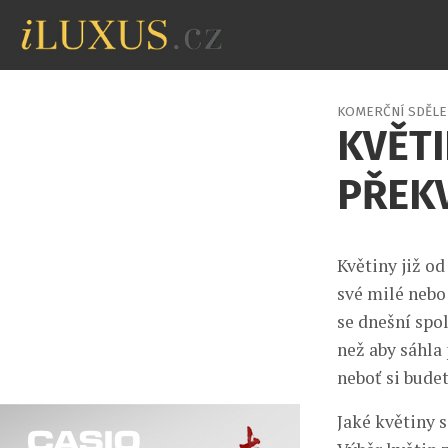
KOMERČNÍ SDĚLE
KVĚTI
PŘEK
Květiny již od
své milé nebo
se dnešní spo
než aby sáhla 
neboť si bude
Jaké květiny 