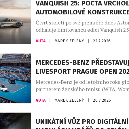
VANQUISH 25: POCTA VRCHO
života tohoto prestižního střediska. Sp
AUTOMOBILOVÉ KONSTRUKC
nevzniklo pouze z marketingových důvo
Madonna […]
Čtvrt století po své premiéře dnes Asto
odhaluje limitovanou edici Vanquish 25
poctu třem generacím tohoto slavného 
AUTA
|
MAREK ZELENÝ
|
22.7.2026
automobilu, vytvořenou zakázkovým od
Aston Martin. Designéři a umělečtí řem
divize zakázkových úprav Q by Aston M
MERCEDES-BENZ PŘEDSTAVUJ
uplatňují své bezkonkurenční zkušenost
LIVESPORT PRAGUE OPEN 20
vozů na míru a speciálních modelů a ne
ukázkou je […]
Mercedes-Benz je od letošního roku gl
partnerem ženského tenisu (WTA, Wom
Association) a aktivně se zapojuje do tu
AUTA
|
MAREK ZELENÝ
|
20.7.2026
kategorie WTA 1000, 500 a 250. Nejrozs
program uvedení zcela nových modelů v
značky Mercedes-Benz pokračuje také 
UNIKÁTNÍ VŮZ PRO DIGITÁLNÍ
republice. Tenisový turnaj WTA Livespo