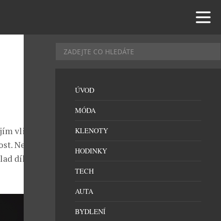
ÚVOD
MÓDA
jím vlivu na
KLENOTY
ost. Negativní
HODINKY
lad díky
TECH
AUTA
BYDLENÍ