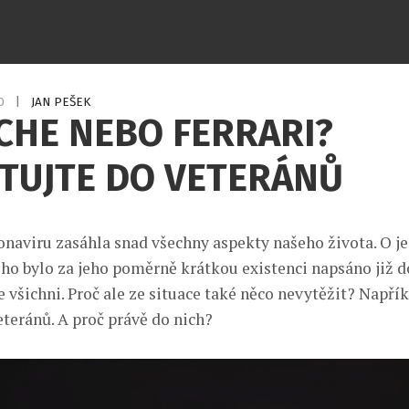
20
|
JAN PEŠEK
CHE NEBO FERRARI?
TUJTE DO VETERÁNŮ
naviru zasáhla snad všechny aspekty našeho života. O je
o bylo za jeho poměrně krátkou existenci napsáno již d
 všichni. Proč ale ze situace také něco nevytěžit? Napřík
eteránů. A proč právě do nich?