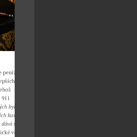
e peníze do
epších
jehož
 911
ých bylo v
ch kusů, navíc
, dává sám o
rické vozy