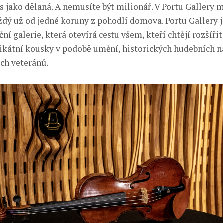
ás jako dělaná. A nemusíte být milionář. V Portu Gallery 
ždý už od jedné koruny z pohodlí domova. Portu Gallery j
ční galerie, která otevírá cestu všem, kteří chtějí rozšířit
nikátní kousky v podobě umění, historických hudebních n
ch veteránů.