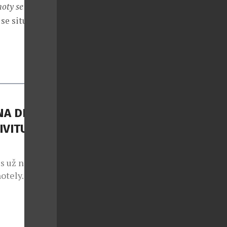
noty se tím
 se situace dá
A DI
IVITU
s už nejde
otely. Stále
tvářet
to potvrzuje
tví se
součástí