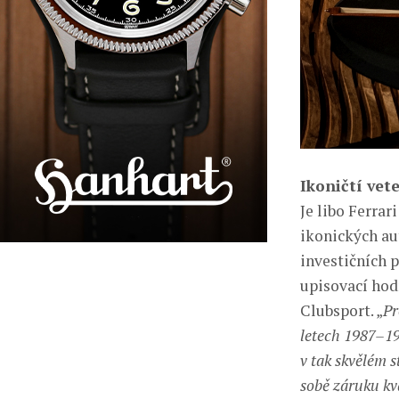
Ikoničtí vet
Je libo Ferrar
ikonických au
investičních p
upisovací hod
Clubsport. „
Pr
letech 1987–19
v tak skvělém 
sobě záruku kva