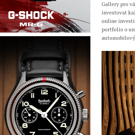
Gallery pro v
investovat ka
online investi
portfolio o u
automobilový