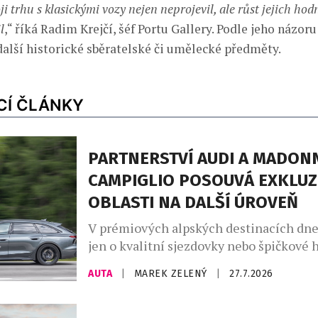
ji trhu s klasickými vozy nejen neprojevil, ale růst jejich hod
l
,“ říká Radim Krejčí, šéf Portu Gallery. Podle jeho názoru
další historické sběratelské či umělecké předměty.
CÍ ČLÁNKY
PARTNERSTVÍ AUDI A MADONN
CAMPIGLIO POSOUVÁ EXKLUZ
OBLASTI NA DALŠÍ ÚROVEŇ
V prémiových alpských destinacích dne
jen o kvalitní sjezdovky nebo špičkové h
větší roli hrají značky, které dokážou do
AUTA
|
MAREK ZELENÝ
|
27.7.2026
charakter místa. Madonna di Campiglio 
už dvanáct let prostřednictvím partners
společností Audi, jež se stala nedílnou 