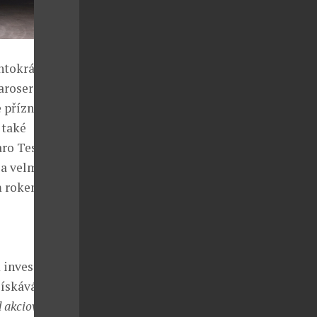
ntokrát půjde
aroserie od
e příznivcem
 také
ro Testore z
 a velmi cenný
ým rokem
 investicím,
získává prémii
d akciových