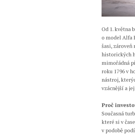
Od 1. května 
o model Alfa 
šasi, zároveň
historických 
mimořádná pří
roku 1796 v h
nástroj, kter
vzácnější a je
Proč investo
Současná turb
které si v ča
v podobě podí