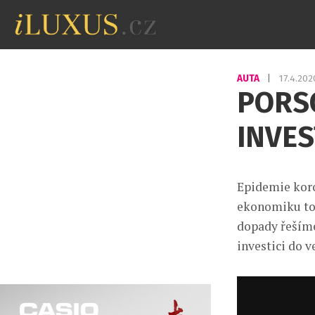
AUTA
|
17.4.20
PORS
INVES
Epidemie koro
ekonomiku toh
dopady řešíme
investici do v