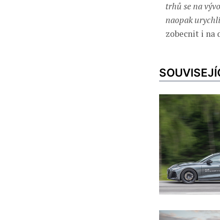
trhů se na vývo
naopak urychli
zobecnit i na 
SOUVISEJÍ