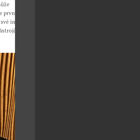
může
e první česká
 své investiční
ástrojů nebo