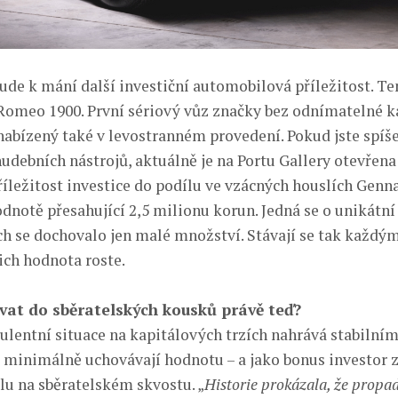
bude k mání další investiční automobilová příležitost. Te
Romeo 1900. První sériový vůz značky bez odnímatelné k
 nabízený také v levostranném provedení. Pokud jste spíš
hudebních nástrojů, aktuálně je na Portu Gallery otevřena
ležitost investice do podílu ve vzácných houslích Genna
odnotě přesahující 2,5 milionu korun. Jedná se o unikátní
ých se dochovalo jen malé množství. Stávají se tak každ
jich hodnota roste.
vat do sběratelských kousků právě teď?
ulentní situace na kapitálových trzích nahrává stabilním
se minimálně uchovávají hodnotu – a jako bonus investor 
lu na sběratelském skvostu. „
Historie prokázala, že propa