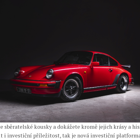
e sběratelské kousky a dokážete kromě jejich krásy a his
 i investiční příležitost, tak je nová investiční platform