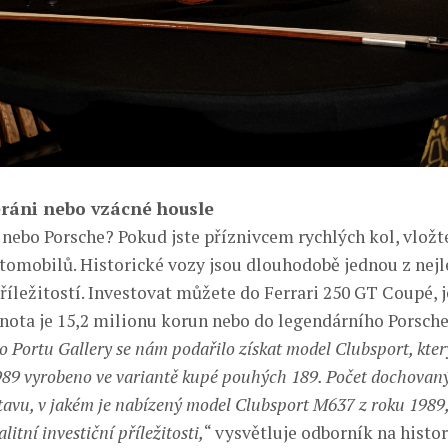
eráni nebo vzácné housle
i nebo Porsche? Pokud jste příznivcem rychlých kol, vložt
tomobilů. Historické vozy jsou dlouhodobě jednou z nejl
říležitostí. Investovat můžete do Ferrari 250 GT Coupé, 
nota je 15,2 milionu korun nebo do legendárního Porsche
o Portu Gallery se nám podařilo získat model Clubsport, kter
89 vyrobeno ve variantě kupé pouhých 189. Počet dochovaný
stavu, v jakém je nabízený model Clubsport M637 z roku 1989
litní investiční příležitosti,
“ vysvětluje odborník na histo