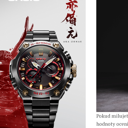
Pokud milujet
hodnoty ocenit