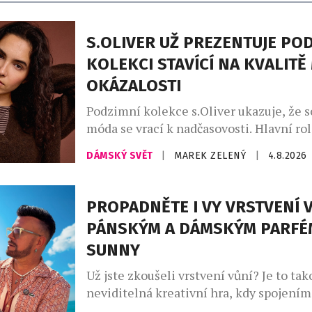
S.OLIVER UŽ PREZENTUJE PO
KOLEKCI STAVÍCÍ NA KVALITĚ
OKÁZALOSTI
Podzimní kolekce s.Oliver ukazuje, že 
móda se vrací k nadčasovosti. Hlavní rol
promyšlený kapsulový šatník, v němž d
DÁMSKÝ SVĚT
|
MAREK ZELENÝ
|
4.8.2026
hřejivé odstíny kávy – od mocha mouss
až po espresso a smetanovou. Celek do
indigo denim, jenž propojuje přírodní m
PROPADNĚTE I VY VRSTVENÍ V
městskou elegancí. Charakter kolekce v
PÁNSKÝM A DÁMSKÝM PARFÉ
uvolněné siluety, široké kalhoty, lehce 
SUNNY
Už jste zkoušeli vrstvení vůní? Je to tak
neviditelná kreativní hra, kdy spojení
zdánlivě odlišných vůní vytvoříte vlastn