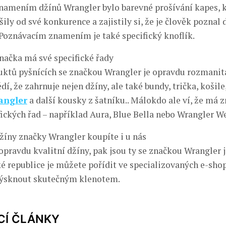
amením džínů Wrangler bylo barevné prošívání kapes, 
ily od své konkurence a zajistily si, že je člověk poznal
 Poznávacím znamením je také specifický knoflík.
značka má své specifické řady
ktů pyšnících se značkou Wrangler je opravdu rozmanitá
dí, že zahrnuje nejen džíny, ale také bundy, trička, košile
angler
a další kousky z šatníku.. Málokdo ale ví, že má 
fických řad – například Aura, Blue Bella nebo Wrangler W
džíny značky Wrangler koupíte i u nás
opravdu kvalitní džíny, pak jsou ty se značkou Wrangler
é republice je můžete pořídit ve specializovaných e-shop
lýsknout skutečným klenotem.
CÍ ČLÁNKY