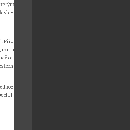
kterým se
 doslova na
. Příznivci
, mikiny,
značka také
estern Wear
 jednoznačnou
ech. I vy se