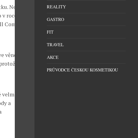
tku. Nejdříve
REALITY
 v roce 1919,
GASTRO
ell Company.
FIT
TRAVEL
ve věnovala
AKCE
 protože se pro
PRŮVODCE ČESKOU KOSMETIKOU
ě velmi
ody a
a