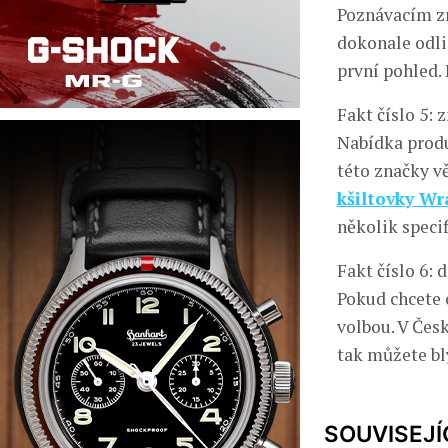
Poznávacím zn
dokonale odliš
první pohled.
Fakt číslo 5: 
Nabídka produ
této značky vě
kšiltovky Wr
několik speci
Fakt číslo 6: 
Pokud chcete 
volbou. V Česk
tak můžete b
SOUVISEJÍ