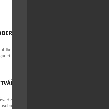
ní jsou nové
čky známého
rstvení a
erý já
…]
LDBERGH S
Goldbergh
ganci.
dární italský
 nenuceným
ymbolizuje. V
 padel, golf,
 TVÁŘÍ
ky a
ává Heidi
 osobností