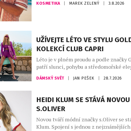
KOSMETIKA
|
MAREK ZELENÝ
|
3.8.2026
unikátní podpis. Ideální pro vrstvení vů
parfémy The Sunny od Asombroso, zna
módního návrháře Osmanyho Laffity. „V
kombinování vůní je velkým trendem, kt
osobně miluji a inspiroval jsem se jím [
UŽÍVEJTE LÉTO VE STYLU GO
KOLEKCÍ CLUB CAPRI
Léto je v plném proudu a podle značky 
patří slunci, pohybu a středomořské ele
Kolekce Club Capri vás přenese na legen
DÁMSKÝ SVĚT
|
JAN PEŠEK
|
28.7.2026
ostrov, s jeho uvolněnou atmosférou a
luxusem, který Capri už po desetiletí s
kolekci najdete stylové modely na tenis,
HEIDI KLUM SE STÁVÁ NOVOU
pilates, fitness, stejně jako luxusní plav
S.OLIVER
resortwear – […]
Novou tváří módní značky s.Oliver se st
Klum. Spojení s jednou z nejznámějších