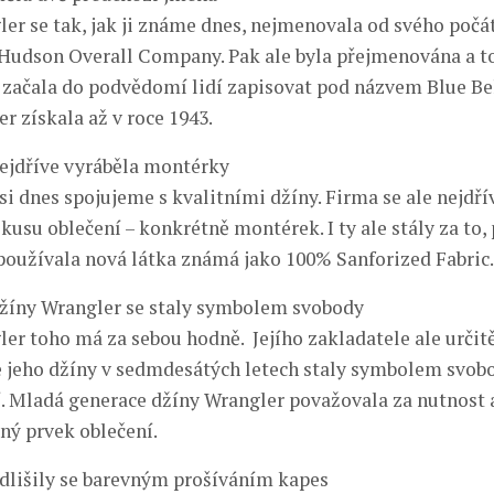
er se tak, jak ji známe dnes, nejmenovala od svého počá
Hudson Overall Company. Pak ale byla přejmenována a to
 začala do podvědomí lidí zapisovat pod názvem Blue B
r získala až v roce 1943.
 nejdříve vyráběla montérky
si dnes spojujeme s kvalitními džíny. Firma se ale nejdří
kusu oblečení – konkrétně montérek. I ty ale stály za to,
 používala nová látka známá jako 100% Sanforized Fabric.
 džíny Wrangler se staly symbolem svobody
er toho má za sebou hodně. Jejího zakladatele ale určit
se jeho džíny v sedmdesátých letech staly symbolem svob
. Mladá generace džíny Wrangler považovala za nutnost 
ný prvek oblečení.
 odlišily se barevným prošíváním kapes