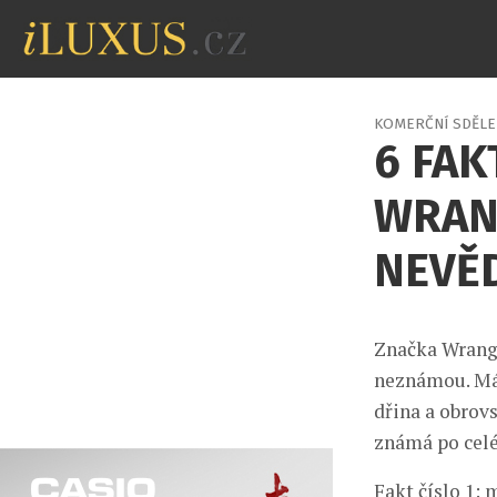
KOMERČNÍ SDĚLE
6 FAK
WRANG
NEVĚ
Značka Wrangl
neznámou. Má 
dřina a obrov
známá po celém
Fakt číslo 1: