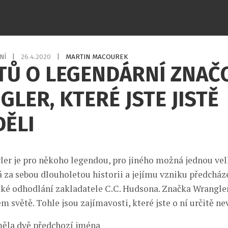
NÍ
|
26.4.2020
|
MARTIN MACOUREK
TŮ O LEGENDÁRNÍ ZNAČ
LER, KTERÉ JSTE JISTĚ
DĚLI
er je pro někoho legendou, pro jiného možná jednou ve
za sebou dlouholetou historii a jejímu vzniku předcház
ské odhodlání zakladatele C.C. Hudsona. Značka Wrangler
 světě. Tohle jsou zajímavosti, které jste o ní určitě nev
 měla dvě předchozí jména