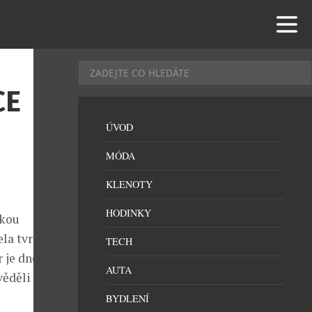
CE
ÚVOD
MÓDA
KLENOTY
HODINKY
lkou
ela tvrdá
TECH
 je dnes
AUTA
ěděli ani vy.
BYDLENÍ