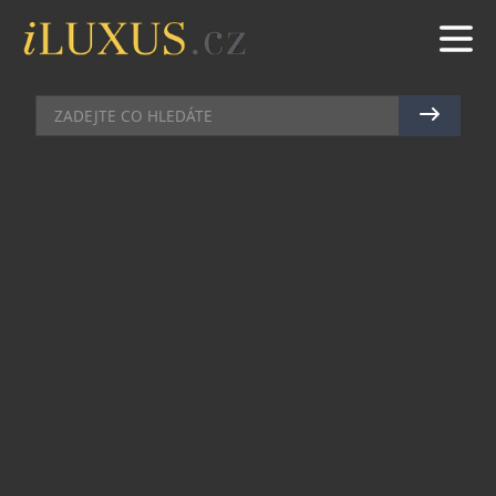
ZDRAVÍ A KRÁSA
|
29.6.2020
|
JAN PEŠEK
SEDM TIPŮ PRO BEZPEČNÉ
OBCHODNÍ JEDNÁNÍ
S uvolňováním koronavirových opatření
pokračuje návrat pracovního života do normálu.
Častější jsou tak v posledních dnech osobní
schůzky a obchodní jednání. Od 1. července navíc
můžeme odložit roušky i ve většině vnitřních
prostor. Pražské centrum flexibilních kanceláří
Business Link pomohlo portálu iLuxus.cz vytvořit
tipy, jak při setkáních s obchodními partnery
zajistit bezpečí a zároveň neporušit etiketu a vše