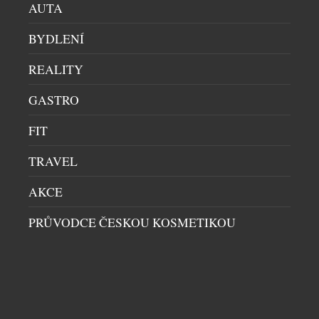
AUTA
BYDLENÍ
REALITY
GASTRO
EUROPE IVF A INNOVA HEALTHCARE SPOJUJÍ
SÍLY V LÉČBĚ NEPLODNOSTI
FIT
ZDRAVÍ A KRÁSA
|
20.7.2026
TRAVEL
Páry, které plánují těhotenství nebo řeší problémy s
početím, mohou nově využít komplexní a
AKCE
koordinovanou péči v oblasti reprodukční medicíny
PRŮVODCE ČESKOU KOSMETIKOU
díky partnerství mezi Innova Healthcare a klinikou
Europe IVF. Cílem spolupráce je propojit
gynekologii, genetiku, imunologii a další
specializace do jednoho systému péče během celé
léčby. Zdravotnická skupina Innova Healthcare
sdružuje široké spektrum odborníků, pracovišť […]