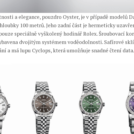
nosti a elegance, pouzdro Oyster, je v případě modelů Da
hloubky 100 metrů. Jeho zadní část je hermeticky uzavřená
pouze speciálně vyškolený hodinář Rolex. Šroubovací ko
ybavena dvojitým systémem voděodolnosti. Safírové sklí
ání a má lupu Cyclops, která umožňuje snadné čtení data