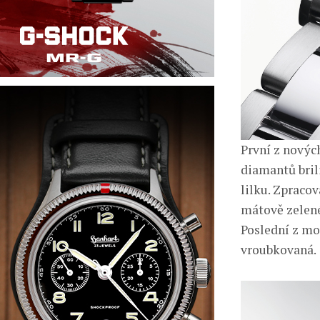
První z novýc
diamantů bril
lilku. Zpraco
mátově zelené
Poslední z mo
vroubkovaná.