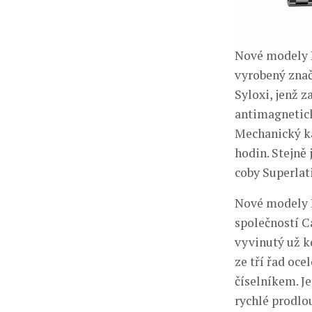
Nové modely D
vyrobený znač
Syloxi, jenž z
antimagnetick
Mechanický k
hodin. Stejně
coby Superlat
Nové modely D
společností C
vyvinutý už k
ze tří řad oc
číselníkem. J
rychlé prodlou