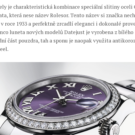
ly je charakteristická kombinace speciální slitiny oceli 
ata, která nese název Rolesor. Tento název si značka nec
 v roce 1933 a perfektně zrcadlí eleganci i dokonalé prov
mco luneta nových modelů Datejust je vyrobena z bílého 1
ní část pouzdra, tah a sponu je naopak využita antikoroz
eel.