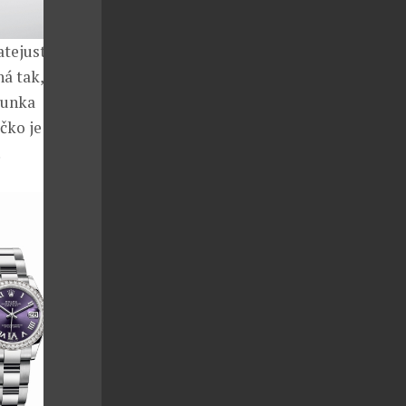
tejust 31
 tak, že ji
runka
čko je odolné
.