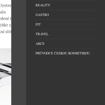
Oystersteel a
REALITY
hala
GASTRO
edení těchto
FIT
8kt zlata, na
ní slitina
TRAVEL
AKCE
PRŮVODCE ČESKOU KOSMETIKOU