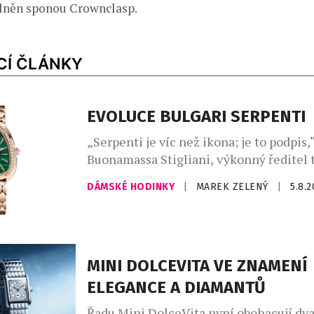
plněn sponou Crownclasp.
CÍ ČLÁNKY
EVOLUCE BULGARI SERPENTI
„Serpenti je víc než ikona; je to podpis,“
Buonamassa Stigliani, výkonný ředitel 
produktů Bvlgari. Had se svým mýtick
DÁMSKÉ HODINKY
|
MAREK ZELENÝ
|
5.8.
dlouhodobě fascinuje klenotnický dům,
vychází z řecko-římského umění a kultu
silné pouto otevřelo nekonečný prostor 
Ikona Serpenti, původně inspirovaná ve
římských šperků, které nosila Kleopatra
MINI DOLCEVITA VE ZNAMENÍ
znovu proměňuje […]
ELEGANCE A DIAMANTŮ
Řadu Mini DolceVita nyní obohacují d