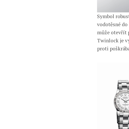
Symbol robust
vodotěsné do 
může otevřít 
Twinlock je v
proti poškráb