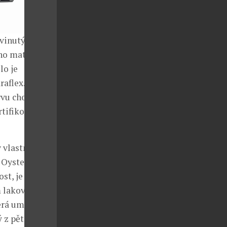
vinutý a
ho materiálu
lo je
aflex.
vu chodu 55
rtifikovány
ky vlastněným
 Oyster,
st, je složený
ým lakovaným
terá umožňuje
 z pěti řad