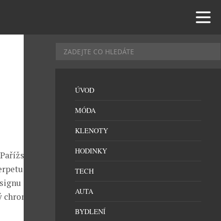
ÚVOD
MÓDA
KLENOTY
HODINKY
 Pařížské
erpetual
TECH
signu staly
AUTA
ný chronometr
BYDLENÍ