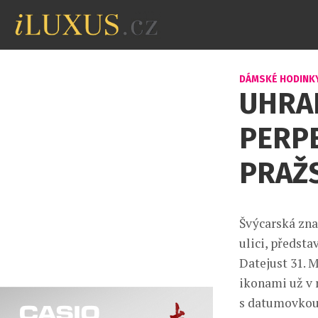
DÁMSKÉ HODINK
UHRA
PERPE
PRAŽ
Švýcarská zna
ulici, předsta
Datejust 31. 
ikonami už v 
s datumovkou 