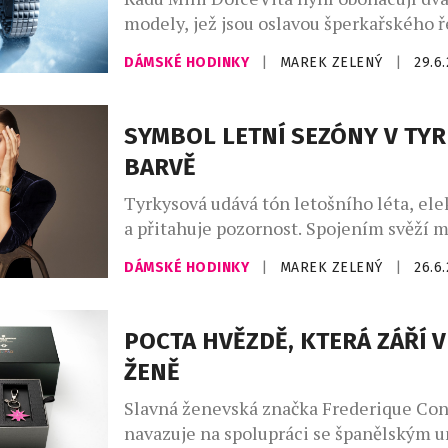
modely, jež jsou oslavou šperkařského 
Longines totiž vůbec poprvé ozdobil ob
DÁMSKÉ HODINKY
|
MAREK ZELENÝ
|
29.6
číselník této kolekce 163 diamanty za
technikou „snow setting“. Jejich oslnivý
doplňují perleťové prvky, které umocňu
SYMBOL LETNÍ SEZÓNY V TY
celku. Novinky jsou ukázkou perfektníh
BARVĚ
a smyslu pro detail, jimiž se značka Lo
dlouhodobě právem pyšní. Tyto […]
Tyrkysová udává tón letošního léta, elek
a přitahuje pozornost. Spojením svěží 
čistoty a slunné smyslnosti z ní značka
DÁMSKÉ HODINKY
|
MAREK ZELENÝ
|
26.6
Constant učinila podpis svého nového 
Manchette. Minerální a osvěžující. Osln
vytříbená. Neodolatelně smyslná. Tyrky
POCTA HVĚZDĚ, KTERÁ ZÁŘÍ 
barvou, která letos v létě nesmí chybět. 
ŽENĚ
opálené pokožce a připomíná křišťálově
[…]
Slavná ženevská značka Frederique Con
navazuje na spolupráci se španělským