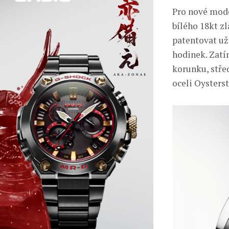
Pro nové mode
bílého 18kt zl
patentovat už
hodinek. Zatí
korunku, střed
oceli Oysterst