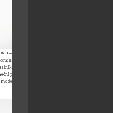
enou 46 kusy
ipomíná barvu
selníky v
neční paprsky.
í modelů je