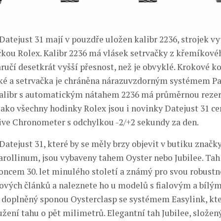
atejust 31 mají v pouzdře uložen kalibr 2236, strojek vy
kou Rolex. Kalibr 2236 má vlásek setrvačky z křemíkové
aručí desetkrát vyšší přesnost, než je obvyklé. Krokové ko
é a setrvačka je chráněna nárazuvzdorným systémem Par
alibr s automatickým nátahem 2236 má průměrnou rezer
 jako všechny hodinky Rolex jsou i novinky Datejust 31 ce
ive Chronometer s odchylkou -2/+2 sekundy za den.
atejust 31, které by se měly brzy objevit v butiku znač
arollinum, jsou vybaveny tahem Oyster nebo Jubilee. Tah
oncem 30. let minulého století a známý pro svou robustno
elových článků a naleznete ho u modelů s fialovým a bíl
e doplněný sponou Oysterclasp se systémem Easylink, k
žení tahu o pět milimetrů. Elegantní tah Jubilee, složený