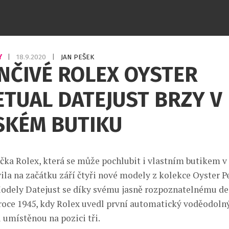
Y
|
18.9.2020
|
JAN PEŠEK
NČIVÉ ROLEX OYSTER
TUAL DATEJUST BRZY V
SKÉM BUTIKU
čka Rolex, která se může pochlubit i vlastním butikem v
vila na začátku září čtyři nové modely z kolekce Oyster P
Modely Datejust se díky svému jasně rozpoznatelnému de
roce 1945, kdy Rolex uvedl první automatický voděodol
umístěnou na pozici tři.