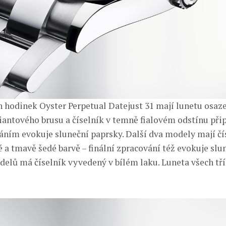
h hodinek Oyster Perpetual Datejust 31 mají lunetu osaz
iantového brusu a číselník v temně fialovém odstínu př
váním evokuje sluneční paprsky. Další dva modely mají čí
 a tmavě šedé barvě – finální zpracování též evokuje slu
delů má číselník vyvedený v bílém laku. Luneta všech tř