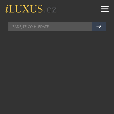
KLENOTY
|
20.9.2020
|
JAN PEŠEK
PERA MONTBLANC JAKO VZÁCNÉ
TALISMANY INSPIROVANÉ MÝTY
A LEGENDAMI
Montblanc přivítá čínský Nový rok výroční
limitovanou edicí plnících per, která má přinést
štěstí v nadcházejícím roce.
To nejpreciznější řemeslné zpracování,
mistrovská díla kolekce Signs & Symbols – Znaky
a Symboly – vypráví příběhy znamení,
pocházejících ze světa mýtů a legend, které si