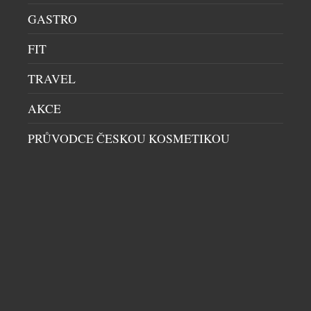
vzniká teprve tehdy, když spolu jednotlivé klenoty
GASTRO
vedou dialog. […]
FIT
TRAVEL
AKCE
PRŮVODCE ČESKOU KOSMETIKOU
TIFFANY & CO. ROZŠIŘUJE IKONICKOU