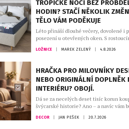
TROPICKÉ NOCI BEZ PROBDĚ
HODIN? STAČÍ NĚKOLIK ZMĚN
TĚLO VÁM PODĚKUJE
Léto přináší dlouhé večery, dovolené i 
posezení u otevřených oken. S rostoucí
ale přichází i méně vítaná stránka hork
LOŽNICE
|
MAREK ZELENÝ
|
4.8.2026
neklidné noci. Převalování v posteli, p
časté probouzení zná během vln veder t
A ráno? Místo odpočinku přichází únava
HRAČKA PRO MILOVNÍKY DES
teploty totiž ovlivňují nejen to, jak ryc
NEBO ORIGINÁLNÍ DOPLNĚK 
ale i […]
INTERIÉRU? OBOJÍ.
Dá se za necelých deset tisíc korun kou
švýcarské historie? Ano – a navíc vám 
den ukazovat čas. Novinka Zurich Meet
DECOR
|
JAN PEŠEK
|
20.7.2026
Clock – Miniature Edition od slavné zn
Mondaine přenáší jeden z nejznámější