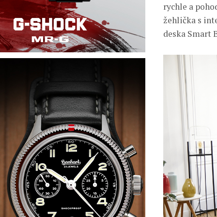
rychle a poho
žehlička s in
deska Smart B