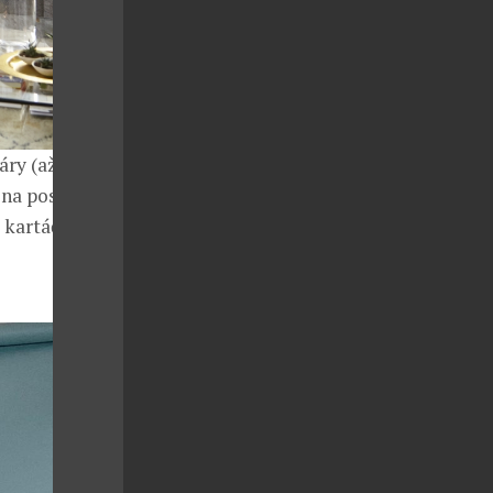
ry (až 5,8
 na poslední
í kartáč pro