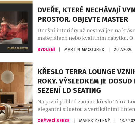
orientačních bodů curyšského hlavního
DVEŘE, KTERÉ NECHÁVAJÍ VY
podoby stolního objektu, který balancu
PROSTOR. OBJEVTE MASTER
designového doplňku, sběratelského art
Dnešní interiéry už nestaví jen na krás
materiálech nebo kvalitním nábytku. O 
charakteru rozhodují především promyš
BYDLENÍ
|
MARTIN MACOUREK
|
20.7.2026
které vytvářejí harmonický celek. Práv
MASTER od českého výrobce JAP FUTUR
že i dveře mohou být výrazným archit
KŘESLO TERRA LOUNGE VZNI
prvkem. Díky provedení od podlahy až k
ROKY. VÝSLEDKEM JE DOSUD 
čistému minimalistickému designu a t
SEZENÍ LD SEATING
neomezeným možnostem povrchových ú
Na první pohled zaujme křeslo Terra L
elegantní siluetou a vertikálními liniem
zdánlivě jednoduchým tvarem však stojí
OBÝVACÍ SEKCE
|
MAREK ZELENÝ
|
13.7.20
vývoje, hledání nových konstrukčních ř
technické výzvy, se kterými se česká ro