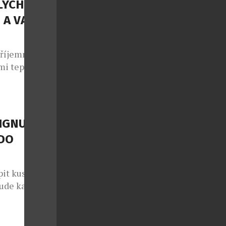
LÝCH
 A VAŠE
příjemné
mi teplotami
ých dnů –
ocení nebo
éměř každý.
. Vysoké
IGNU?
hle usínáme,
DO
pit kus
bude každý
ing Point
ačky
ch