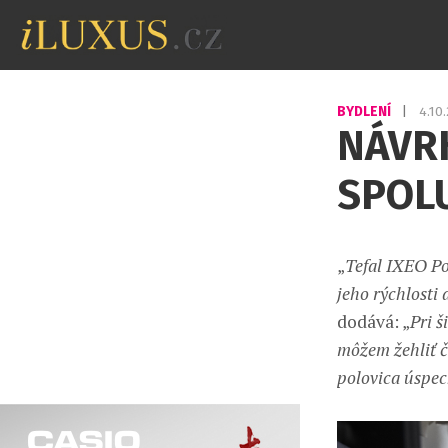
BYDLENÍ
|
4.10
NÁVR
SPOLU
„
Tefal IXEO Po
jeho rýchlosti 
dodává: „
Pri š
môžem žehliť či
polovica úspec