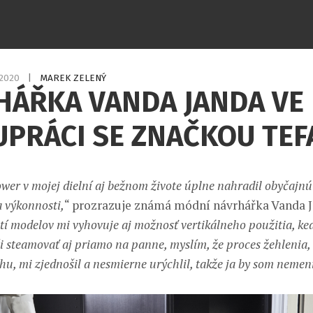
.2020
|
MAREK ZELENÝ
HÁŘKA VANDA JANDA VE
PRÁCI SE ZNAČKOU TEF
wer v mojej dielní aj bežnom živote úplne nahradil obyčajnú 
a výkonnosti,
“ prozrazuje známá módní návrhářka Vanda J
ití modelov mi vyhovuje aj možnosť vertikálneho použitia, ke
 steamovať aj priamo na panne, myslím, že proces žehlenia, kt
hu, mi zjednošil a nesmierne urýchlil, takže ja by som nemen