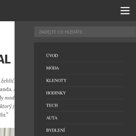
AL
ÚVOD
MÓDA
žehličku kvôli
KLENOTY
anda. A
HODINKY
dy model
TECH
orý je pri šití
ila
.“
AUTA
BYDLENÍ