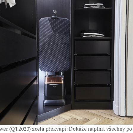
wer (QT2020) zcela překvapí: Dokáže naplnit všechny po