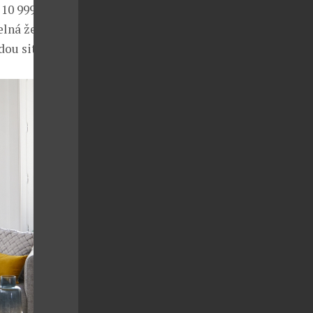
10 999 Kč, –
lná žehlící
ou situaci.