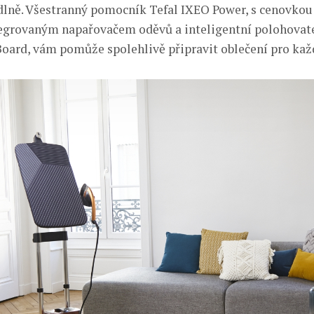
dlně. Všestranný pomocník Tefal IXEO Power, s cenovkou 
tegrovaným napařovačem oděvů a inteligentní polohovate
oard, vám pomůže spolehlivě připravit oblečení pro každ