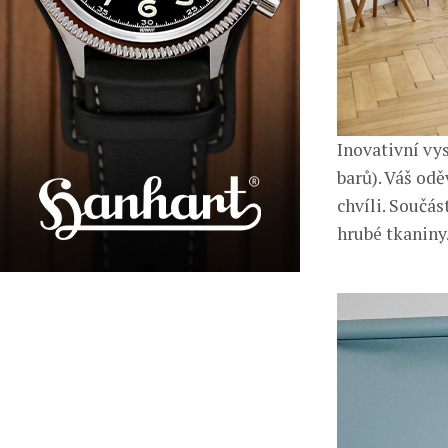
Inovativní vy
barů). Váš od
chvíli. Součás
hrubé tkaniny