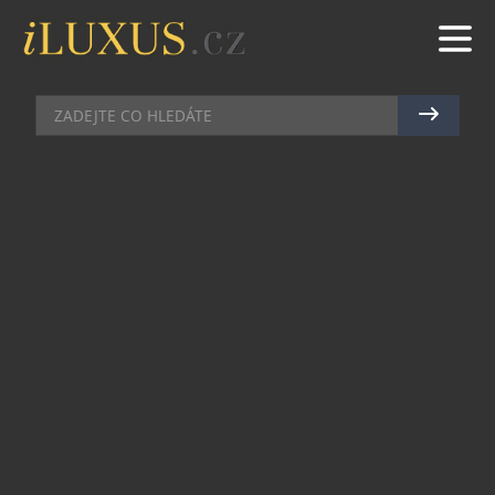
BYDLENÍ
|
6.10.2020
|
MAREK ZELENÝ
DESIGNOVÝM HITEM PROMĚNY
INTERIÉRU JSOU VYMĚNITELNÁ
PLÁTNA
Pokud rádi pečujete o svůj domov a necháte se
inspirovat co do aktuálních trendů výzdoby, jistě
jste již někdy pročítali článek s radami, jak na
rychlé proměny interiérů. Aktuální inspirace je
nejenom rychlá, ale zároveň odrazí i vaši
osobnost, pocity nebo životní postoj.
Vyměnitelná plátna vstoupila do světa osobitého
designu i u nás; česká značka JSEMdesign navíc