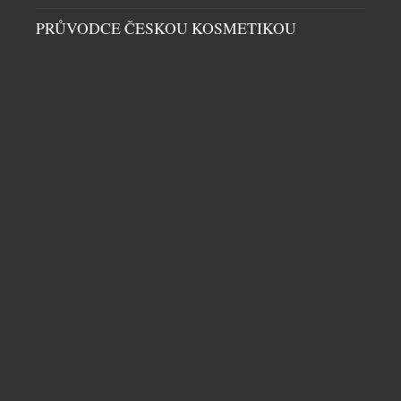
umění tance s výjimečným designem šperků. V roce
2024 se značka LOEE již potřetí stala hrdým
PRŮVODCE ČESKOU KOSMETIKOU
partnerem tohoto ikonického televizního pořadu,
přičemž představila speciální limitovanou edici
šperků inspirovaných tématem letošního ročníku –
štěstím. Pro letošní edici zvolila značka LOEE […]