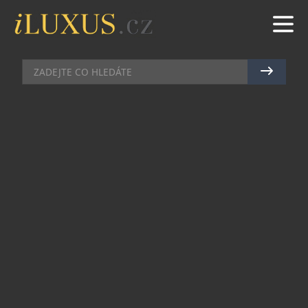
SBĚRATELSKÉ KLENOTY
|
31.10.2020
|
JAN PEŠEK
HIEROGLYFY V NOVÉM SVĚTLE
S každou novou kolekcí Heritage Montblanc
znovu objevuje historické edice ze své bohaté
minulosti a přetváří je, s novými designy a
technickými inovacemi, pro milovníky dnešní
kultury psaní. Jedním z takových per je takzvané
„egyptské plnicí pero“ Montblanc z 20. let
minulého století. Během této dekády, kdy
vrcholily archeologické dobrodružství a objevy, si
starověký Egypt podmanil světovou představivost
nálezem významných pokladů, včetně hrobky
krále Tutanchamona.