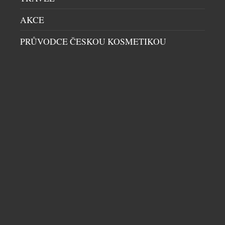
AKCE
PRŮVODCE ČESKOU KOSMETIKOU
TIFFANY & CO. ZÍSKALO KUNZIT O
HMOTNOSTI NEUVĚŘITELNÝCH 7500 KARÁTŮ
DRAHÉ KAMENY
|
29.5.2025
Společnost Tiffany & Co. oznámila, že získala
mimořádný kunzit o hmotnosti více než 7 500
karátů. Tato jedinečná akvizice je významným
milníkem v bohaté tradici výjimečných drahokamů