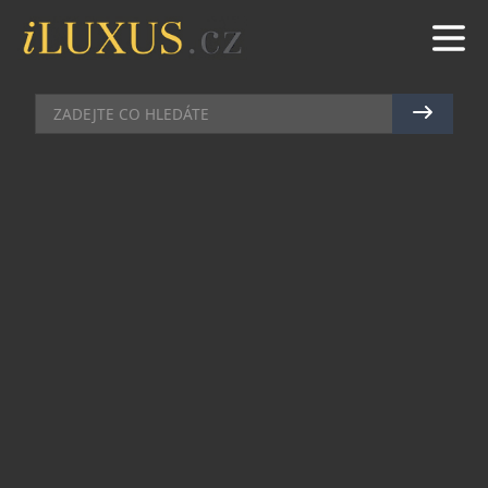
DRAHÉ KAMENY
|
2.11.2020
|
MAREK ZELENÝ
NEJSLAVNĚJŠÍ DIAMANT
PLANETY JE MODRÝ. JEDEN
TAKOVÝ SE PRÁVĚ PRODAL V
ALO DIAMONDS.
Žijeme v době, kdy přehodnocujeme priority a
zamýšlíme se více nejen nad financemi, ale i nad
tím, co jsou trvalé hodnoty. V pražském ateliéru
ALO diamonds zákazník zaplatil za modrý
diamantový skvost nižší jednotky milionů korun.
Někdo bude mít nezapomenutelný svátek a kupec
investice nebude litovat, protože modré diamanty