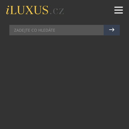
MÓDA
|
9.11.2020
|
MAREK ZELENÝ
PIETRO FILIPI REAGUJE NA
KORONAKRIZI A SPOUŠTÍ SVŮJ
NOVÝ E-SHOP
Pandemie COVID-19 mění způsob nakupování a
jedno z nejzasaženějších odvětví je bezpochyby
módní průmysl. Česká oděvní značka Pietro Filipi
na to reaguje spuštěním nového blogu Feelings In
Clothes a také svůj e-shop obléká do nového
kabátu. V době, kdy je většina kamenných
obchodů zavřena, chce svým zákazníkům přinést
co nejlepší prožitek.