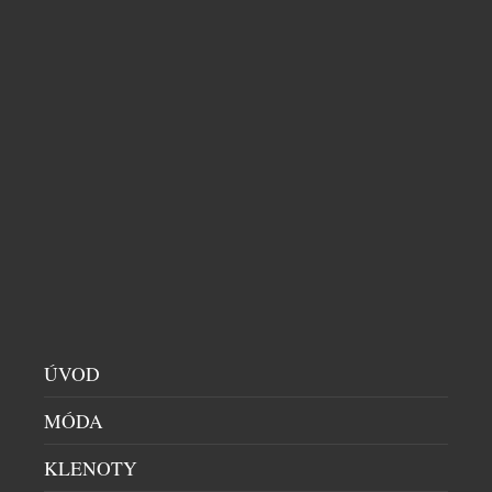
UŽÍVEJTE LÉTO VE STYLU GOLDBERGH S
KOLEKCÍ CLUB CAPRI
DÁMSKÝ SVĚT
|
28.7.2026
Léto je v plném proudu a podle značky Goldbergh
ÚVOD
patří slunci, pohybu a středomořské eleganci.
Kolekce Club Capri vás přenese na legendární
MÓDA
italský ostrov, s jeho uvolněnou atmosférou a
nenuceným luxusem, který Capri už po desetiletí
KLENOTY
symbolizuje. V kolekci najdete stylové modely na