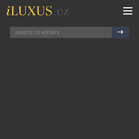
BYDLENÍ
|
25.11.2020
|
MAREK ZELENÝ
JAK VYBRAT POLOHOVACÍ STŮL
Máte home office a z dlouhého sezení u stolu vás
bolí záda? Začněte to řešit ještě předtím, než se u
vás rozvine chronická bolest páteře. Podívejte se
na
recenze výškově nastavitelných stolů
a
vyberte si svůj ideální stůl, který vám umožní
střídat pozice při práci. U polohovacího stolu
totiž nemusíte pouze sedět, ale můžete také stát.
Výhody polohovacích stolů
Ptáte se, proč řešit právě stůl? Pokud dlouho
sedíte v jedné poloze, záda trpí. A nejen ona.