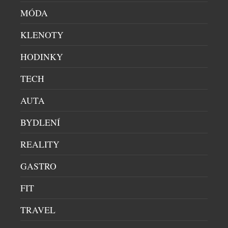
švýcarské historie? Ano – a navíc vám bude každý
MÓDA
den ukazovat čas. Novinka Zurich Meeting Point
KLENOTY
Clock – Miniature Edition od slavné značky
Mondaine přenáší jeden z nejznámějších
HODINKY
orientačních bodů curyšského hlavního nádraží do
podoby stolního objektu, který balancuje na pomezí
TECH
designového doplňku, sběratelského artefaktu a […]
AUTA
BYDLENÍ
REALITY
GASTRO
FIT
TRAVEL
DVEŘE, KTERÉ NECHÁVAJÍ VYNIKNOUT