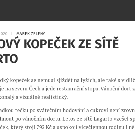
.2020
|
MAREK ZELENÝ
VÝ KOPEČEK ZE SÍTĚ
RTO
ký kopeček se nemusí sjíždět na lyžích, ale také s vidli
e na severu Čech a jede restaurační stopu. Vánoční dort z
onalý a vizuálně realistický.
adkou tečku po svátečním hodování a cukroví není zrovn
hnout po vánočním dortu. Letos ze sítě Lagarto vzešel sp
ek, který stojí 792 Kč a uspokojí vícečlennou rodinu i n