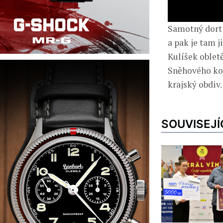
Samotný dort 
a pak je tam j
Kulíšek oblet
Sněhového kop
krajský obdiv.
SOUVISEJÍ