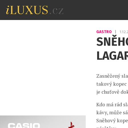
GASTRO
|
1.12
SNĚHO
LAGA
Zasněžený slad
takový kopec j
je chuťově dok
Kdo má rád sl
kávy, může sá
Sněhový kopeč