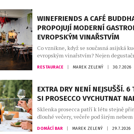
doba je pro domácí vinaře nelehká – let
jednadvacáté, je největší český vinařský
WINEFRIENDS A CAFÉ BUDDH
si klade za […]
PROPOJUJÍ MODERNÍ GASTRO
EVROPSKÝM VINAŘSTVÍM
Co vznikne, když se současná asijská ku
evropským vinařstvím? Nejen degustačn
série výjimečných večerů, které zvou ho
RESTAURACE
|
MAREK ZELENÝ
|
30.7.2026
napříč kontinenty, chutěmi i vinařskými
Café Buddha Group ve spolupráci s WI
připravila na podzim 2026 sérii tří tem
EXTRA DRY NENÍ NEJSUŠŠÍ. 6 
degustačních večerů. Dva z nich se usku
SI PROSECCO VYCHUTNAT N
restauraci PRU58, jeden v […]
Sklenka prosecca patří k létu stejně při
dlouhé večery, večeře pod širým nebem
setkání s přáteli. Své pevné místo si naš
DOMÁCÍ BAR
|
MAREK ZELENÝ
|
29.7.2026
našich skleničkách. Česká republika j