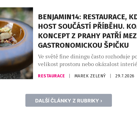
největším dovozcem prosecca na světě a
jemně perlivého frizzante jí patří doko
BENJAMIN14: RESTAURACE, KD
místo. Mezinárodní den prosecca, kter
HOST SOUČÁSTÍ PŘÍBĚHU. K
připadá na […]
KONCEPT Z PRAHY PATŘÍ MEZ
GASTRONOMICKOU ŠPIČKU
Ve světě fine diningu často rozhoduje po
velikost prostoru nebo okázalost interié
Restaurace Benjamin14, která otevřela 
RESTAURACE
|
MAREK ZELENÝ
|
29.7.2026
roce 2018 v pražských Vršovicích, se vy
opačnou cestou. Místo co největší kapac
prostor pro pouhých deset hostů. Místo
DALŠÍ ČLÁNKY Z RUBRIKY ›
servisu přišel osobní dialog. A místo o
kuchyní a hostem vznikla restaurace, […