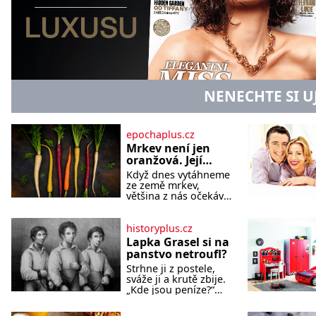
NENECHTE SI U
epochaplus.cz
Mrkev není jen
oranžová. Její
neuvěřitelný
Když dnes vytáhneme
příběh začíná
ze země mrkev,
fialovou barvou
většina z nás očekává
sytě oranžový kořen.
Jenže po většinu své
historie je mrkev
historyplus.cz
všechno možné, jen
Lapka Grasel si na
ne oranžová. Je
panstvo netroufl?
fialová, žlutá, bílá,
Strhne ji z postele,
někdy dokonce téměř
sváže ji a krutě zbije.
černá. Až díky stovkám
„Kde jsou peníze?“
let pečlivého šlechtění
naléhá Grasel na
se z ní stává zelenina,
starou švadlenku.
bez které si českou