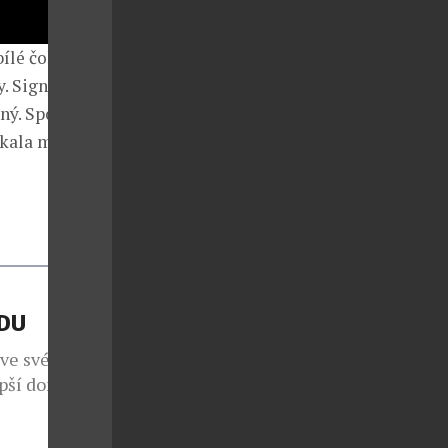
bílé čokolády
y. Signature
ný. Spojení
ískala mimo
ÁDU
 ve svém již
epší domácí
em 1260
 i přesto, že