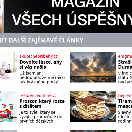
JÍT DALŠÍ ZAJÍMAVÉ ČLÁNKY
skutecnepribehy.cz
enigma
Dovolte lásce, aby
Straš
si vás našla
Dumas
písek
Už jsem ani
V indi
ze kt
nedoufala, že mě něco
státu 
zlo?
tak krásného potká.
nacház
Až v pětapadesáti jsem
které 
zažila lásku na první
temnou
pohled. Poprvé jsem
tomu p
rezidenceonline.cz
nejse
se vdávala, když mi
písek t
Prostor, který roste
Tiram
bylo dvacet. Oba jsme
má plá
s dítětem
masca
byli mladí a byl to tak
netypi
kávo
Je to svět, který se
Slavný 
říkajíc sňatek z
Nakoli
vyvíjí a proměňuje od
ideální
rozumu. Rodiče nás
prvních dětských
rodinn
dali dohromady, Toník
krůčků až po
slavnos
byl dobře zaopatřený
dospívání. Správně
jeho př
mladý muž. Manželství