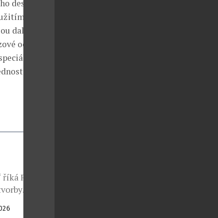
ého designu
oužitím
u další tři
zové oceli,
speciálního
dnosti ze
 říká Fabrizio
tvorby
ým kouzlem
2026
 jehož odkaz