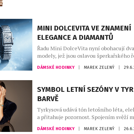
vychází z řecko-římského umění a kultu
silné pouto otevřelo nekonečný prostor 
Ikona Serpenti, původně inspirovaná ve
římských šperků, které nosila Kleopatra
MINI DOLCEVITA VE ZNAMENÍ
znovu proměňuje […]
ELEGANCE A DIAMANTŮ
Řadu Mini DolceVita nyní obohacují d
modely, jež jsou oslavou šperkařského 
Longines totiž vůbec poprvé ozdobil ob
DÁMSKÉ HODINKY
|
MAREK ZELENÝ
|
29.6
číselník této kolekce 163 diamanty za
technikou „snow setting“. Jejich oslnivý
doplňují perleťové prvky, které umocňu
SYMBOL LETNÍ SEZÓNY V TY
celku. Novinky jsou ukázkou perfektníh
BARVĚ
a smyslu pro detail, jimiž se značka Lo
dlouhodobě právem pyšní. Tyto […]
Tyrkysová udává tón letošního léta, elek
a přitahuje pozornost. Spojením svěží 
čistoty a slunné smyslnosti z ní značka
DÁMSKÉ HODINKY
|
MAREK ZELENÝ
|
26.6
Constant učinila podpis svého nového 