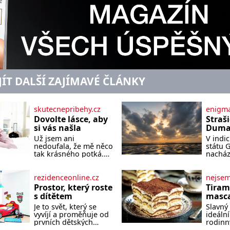
JÍT DALŠÍ ZAJÍMAVÉ ČLÁNKY
skutecnepribehy.cz
enigma
Dovolte lásce, aby
Straš
si vás našla
Dumas
písek
Už jsem ani
V indi
ze kt
nedoufala, že mě něco
státu 
zlo?
tak krásného potká.
nacház
Až v pětapadesáti jsem
které 
zažila lásku na první
temnou
pohled. Poprvé jsem
tomu p
rezidenceonline.cz
nejse
se vdávala, když mi
písek t
Prostor, který roste
Tiram
bylo dvacet. Oba jsme
má plá
s dítětem
masca
byli mladí a byl to tak
netypi
kávo
Je to svět, který se
Slavný 
říkajíc sňatek z
Nakoli
vyvíjí a proměňuje od
ideální
rozumu. Rodiče nás
prvních dětských
rodinn
dali dohromady, Toník
krůčků až po
slavnos