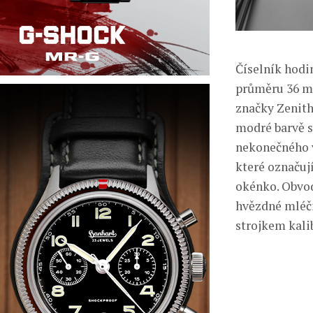
Číselník hodi
průměru 36 mm
značky Zenith
modré barvě s
nekonečného v
které označuj
okénko. Obvod
hvězdné mléč
strojkem kali