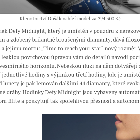
Klenotnictví Dušák nabízí model za 294 300 Kč
nek Defy Midnight, který je umístěn v pouzdru z nerezové
 a zdobený brilantně broušenými diamanty, dává filozof
 a jejímu mottu: „Time to reach your star“ nový rozměr.
 lesklou povrchovou úpravou vám do detailů navodí poci
esmírného horizontu. Nebeskou iluzi na něm dotvářejí 
í jednotlivé hodiny s výjimkou třetí hodiny, kde je umí
 lunety je pak lemován dalšími 44 diamanty, které evoku
né dráhy. Hodinky Defy Midnight jsou vybaveny automa
bru Elite a poskytují tak spolehlivou přesnost a autonomi