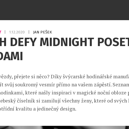
Y
|
1.12.2020
|
JAN PEŠEK
H DEFY MIDNIGHT POSE
DAMI
vězdy, přejete si něco? Díky švýcarské hodinářské manuf
t svůj soukromý vesmír přímo na vašem zápěstí. Seznam
hodinkami, které našly inspiraci v magické noční obloze p
nebeský číselník si zamilují všechny ženy, které od svých
třídní kvalitu a jedinečný design.