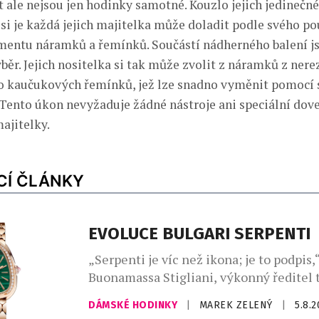
 ale nejsou jen hodinky samotné. Kouzlo jejich jedinečn
 si je každá jejich majitelka může doladit podle svého p
mentu náramků a řemínků. Součástí nádherného balení jso
ěr. Jejich nositelka si tak může zvolit z náramků z nere
 kaučukových řemínků, jež lze snadno vyměnit pomocí 
ento úkon nevyžaduje žádné nástroje ani speciální dove
majitelky.
CÍ ČLÁNKY
EVOLUCE BULGARI SERPENTI
„Serpenti je víc než ikona; je to podpis,“
Buonamassa Stigliani, výkonný ředitel 
produktů Bvlgari. Had se svým mýtick
DÁMSKÉ HODINKY
|
MAREK ZELENÝ
|
5.8.
dlouhodobě fascinuje klenotnický dům,