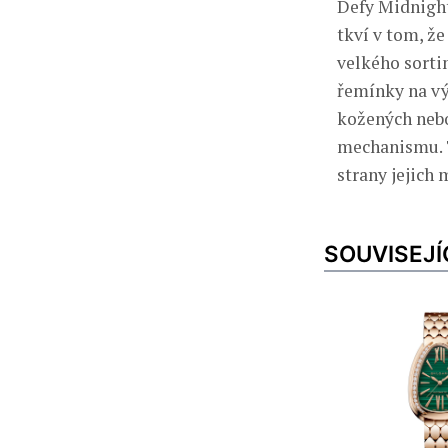
Defy Midnight
tkví v tom, že
velkého sorti
řemínky na výb
kožených nebo
mechanismu. T
strany jejich 
SOUVISEJÍ