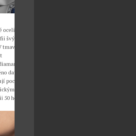
 oceli o
ii švýcarské
 V tmavě
t
diamanty,
stěno datumové
jí pocit
tickým
i 50 hodin.