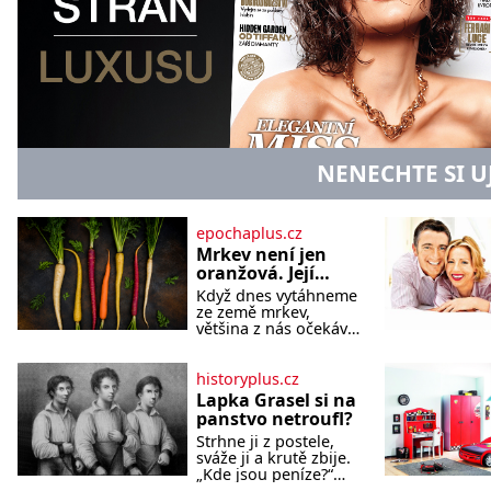
NENECHTE SI U
epochaplus.cz
Mrkev není jen
oranžová. Její
neuvěřitelný
Když dnes vytáhneme
příběh začíná
ze země mrkev,
fialovou barvou
většina z nás očekává
sytě oranžový kořen.
Jenže po většinu své
historie je mrkev
historyplus.cz
všechno možné, jen
Lapka Grasel si na
ne oranžová. Je
panstvo netroufl?
fialová, žlutá, bílá,
Strhne ji z postele,
někdy dokonce téměř
sváže ji a krutě zbije.
černá. Až díky stovkám
„Kde jsou peníze?“
let pečlivého šlechtění
naléhá Grasel na