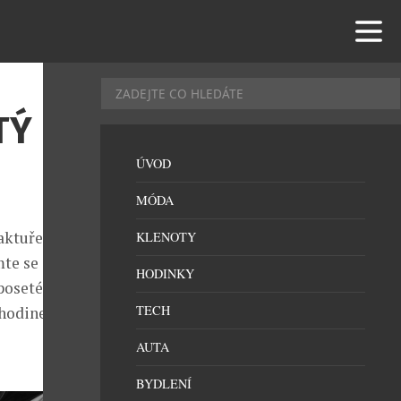
TÝ
ÚVOD
MÓDA
aktuře Zenith
KLENOTY
te se s Defy
HODINKY
oseté tisíci
TECH
 hodinek
AUTA
BYDLENÍ