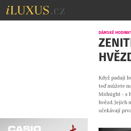
DÁMSKÉ HODINK
ZENIT
HVĚZ
Když padají h
teď můžete mí
Midnight – s 
hvězd. Jejich 
očekávají prvo