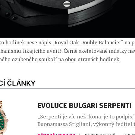
o hodinek nese nápis „Royal Oak Double Balancier“ na p
hanismu tikajícího uvnitř. Černé skeletované můstky nav
ného ozubeného soukolí na obou stranách hodinek.
CÍ ČLÁNKY
EVOLUCE BULGARI SERPENTI
„Serpenti je víc než ikona; je to podpis,“
Buonamassa Stigliani, výkonný ředitel 
produktů Bvlgari. Had se svým mýtick