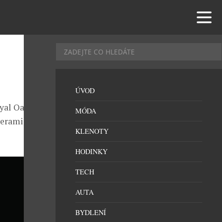
ÚVOD
yal Oak
MÓDA
keramické
KLENOTY
HODINKY
TECH
AUTA
BYDLENÍ