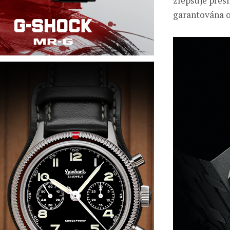
zlepšuje přes
garantována o