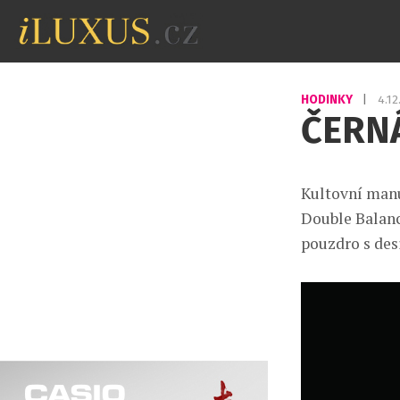
HODINKY
|
4.1
ČERNÁ
Kultovní manu
Double Balanc
pouzdro s des