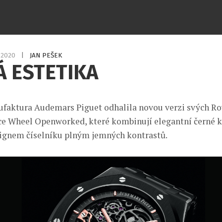
2.2020
|
JAN PEŠEK
 ESTETIKA
faktura Audemars Piguet odhalila novou verzi svých Ro
e Wheel Openworked, které kombinují elegantní černé 
ignem číselníku plným jemných kontrastů.