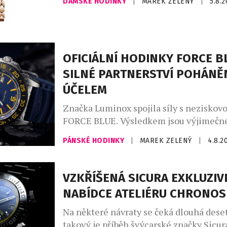
DÁMSKÉ HODINKY
|
MAREK ZELENÝ
|
5.8.
dlouhodobě fascinuje klenotnický dům,
vychází z řecko-římského umění a kultu
silné pouto otevřelo nekonečný prostor 
Ikona Serpenti, původně inspirovaná ve
římských šperků, které nosila Kleopatra
OFICIÁLNÍ HODINKY FORCE B
znovu proměňuje […]
SILNÉ PARTNERSTVÍ POHÁNĚ
ÚČELEM
Značka Luminox spojila síly s neziskov
FORCE BLUE. Výsledkem jsou výjimečné
jejichž vznikem stojí elitní vojenští pot
PÁNSKÉ HODINKY
|
MAREK ZELENÝ
|
4.8.2
dnes místo bojových operací zachraňuj
život. Nové oficiální hodinky Luminox
byly od začátku do konce formovány př
VZKŘÍŠENÁ SICURA EXKLUZIV
podněty vysloužilých členů Navy SEALs
NABÍDCE ATELIÉRU CHRONO
ze speciálních jednotek. Jsou určeny pr
Na některé návraty se čeká dlouhá deset
takový je příběh švýcarské značky Sicura