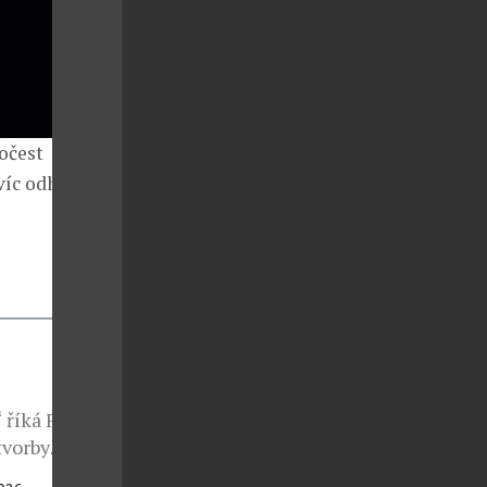
očest
íc odhalují
 říká Fabrizio
tvorby
ým kouzlem