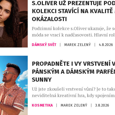
S.OLIVER UŽ PREZENTUJE PO
KOLEKCI STAVÍCÍ NA KVALITĚ
OKÁZALOSTI
Podzimní kolekce s.Oliver ukazuje, že 
móda se vrací k nadčasovosti. Hlavní rol
promyšlený kapsulový šatník, v němž d
DÁMSKÝ SVĚT
|
MAREK ZELENÝ
|
4.8.2026
hřejivé odstíny kávy – od mocha mouss
až po espresso a smetanovou. Celek do
indigo denim, jenž propojuje přírodní m
PROPADNĚTE I VY VRSTVENÍ V
městskou elegancí. Charakter kolekce v
PÁNSKÝM A DÁMSKÝM PARFÉ
uvolněné siluety, široké kalhoty, lehce 
SUNNY
Už jste zkoušeli vrstvení vůní? Je to tak
neviditelná kreativní hra, kdy spojení
zdánlivě odlišných vůní vytvoříte vlastn
KOSMETIKA
|
MAREK ZELENÝ
|
3.8.2026
unikátní podpis. Ideální pro vrstvení vů
parfémy The Sunny od Asombroso, zna