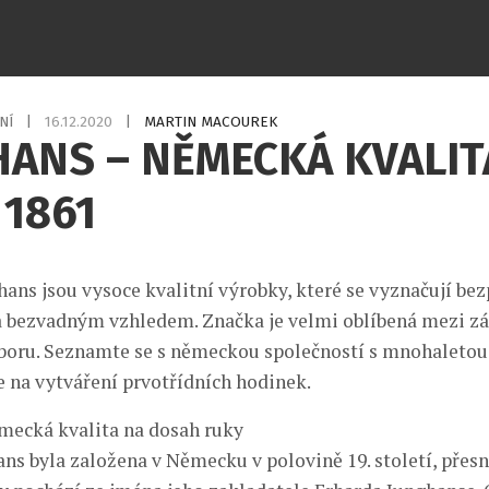
NÍ
|
16.12.2020
|
MARTIN MACOUREK
ANS – NĚMECKÁ KVALIT
1861
ans jsou vysoce kvalitní výrobky, které se vyznačují b
 bezvadným vzhledem. Značka je velmi oblíbená mezi zá
boru. Seznamte se s německou společností s mnohaletou t
e na vytváření prvotřídních hodinek.
mecká kvalita na dosah ruky
ns byla založena v Německu v polovině 19. století, přesn