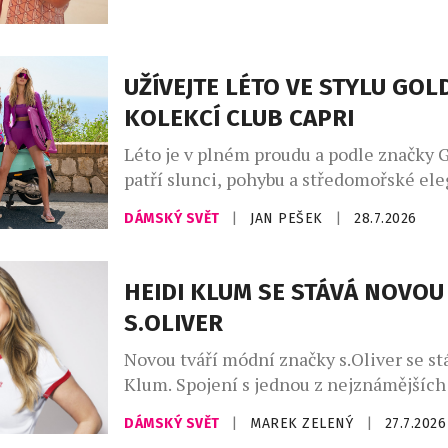
módního návrháře Osmanyho Laffity. „V
kombinování vůní je velkým trendem, kt
osobně miluji a inspiroval jsem se jím [
UŽÍVEJTE LÉTO VE STYLU GO
KOLEKCÍ CLUB CAPRI
Léto je v plném proudu a podle značky 
patří slunci, pohybu a středomořské ele
Kolekce Club Capri vás přenese na legen
DÁMSKÝ SVĚT
|
JAN PEŠEK
|
28.7.2026
ostrov, s jeho uvolněnou atmosférou a
luxusem, který Capri už po desetiletí s
kolekci najdete stylové modely na tenis,
HEIDI KLUM SE STÁVÁ NOVOU
pilates, fitness, stejně jako luxusní plav
S.OLIVER
resortwear – […]
Novou tváří módní značky s.Oliver se st
Klum. Spojení s jednou z nejznámějších
módního průmyslu upevňuje pozici znač
DÁMSKÝ SVĚT
|
MAREK ZELENÝ
|
27.7.2026
dostupné ležérní módy a přináší svěží en