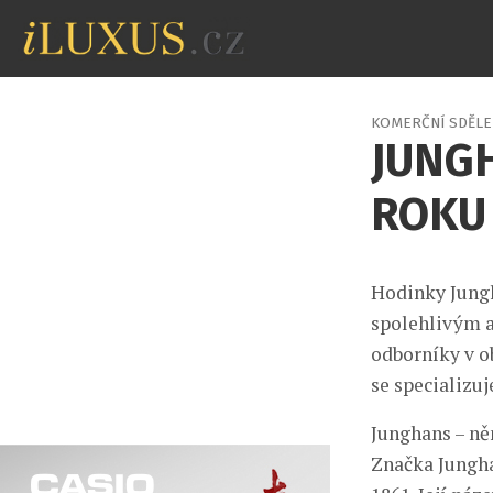
KOMERČNÍ SDĚLE
JUNGH
ROKU 
Hodinky Jungh
spolehlivým a
odborníky v o
se specializuj
Junghans – ně
Značka Jungha