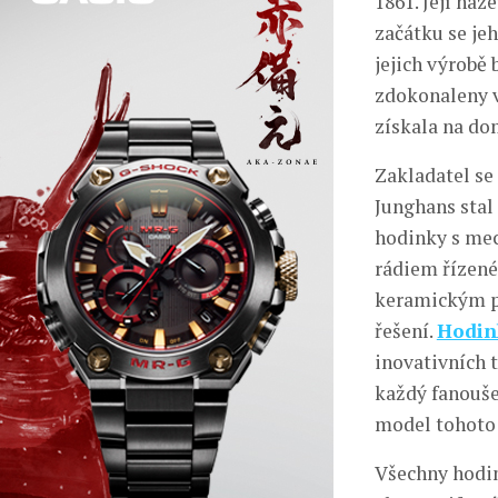
1861. Její ná
začátku se je
jejich výrobě 
zdokonaleny v
získala na do
Zakladatel se 
Junghans stal 
hodinky s mec
rádiem řízené 
keramickým po
řešení.
Hodin
inovativních 
každý fanouše
model tohoto 
Všechny hodin