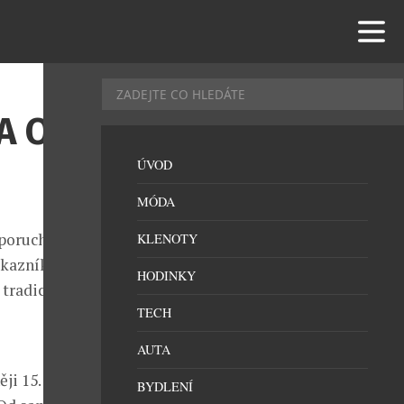
A OD
ÚVOD
MÓDA
ezporuchovým,
KLENOTY
kazníky i
HODINKY
radicí, která
TECH
AUTA
ěji 15. dubna
BYDLENÍ