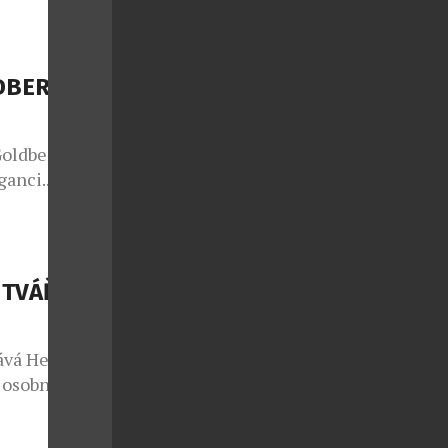
rstvení a
erý já
…]
LDBERGH S
Goldbergh
ganci.
dární italský
 nenuceným
ymbolizuje. V
 padel, golf,
 TVÁŘÍ
ky a
ává Heidi
 osobností
ky v oblasti
ergii i na