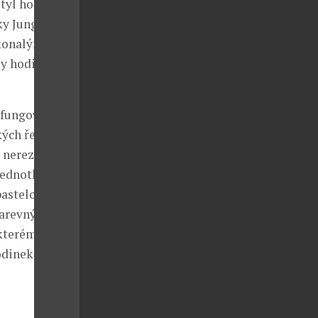
Styl hodinek
ky Junghans
okonalým
ly hodinek.
fungovat.
ých řešení s
z nerezové
jednotlivých
pastelové
barevných
kterém je řada
odinek patří