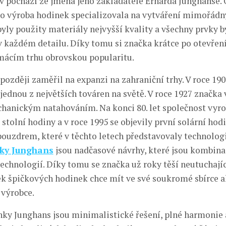
zev pochází ze jména jeho zakladatele Erharda Junghanse
ho výroba hodinek specializovala na vytváření mimořádn
byly použity materiály nejvyšší kvality a všechny prvky b
 každém detailu. Díky tomu si značka krátce po otevřen
mácím trhu obrovskou popularitu.
později zaměřil na expanzi na zahraniční trhy. V roce 190
jednou z největších továren na světě. V roce 1927 značka 
hanickým natahováním. Na konci 80. let společnost vyro
stolní hodiny a v roce 1995 se objevily první solární hod
uzdrem, které v těchto letech představovaly technolog
ky Junghans
jsou nadčasové návrhy, které jsou kombinac
technologií. Díky tomu se značka už roky těší neutuchajíc
k špičkových hodinek chce mít ve své soukromé sbírce a
výrobce.
ky Junghans jsou minimalistické řešení, plné harmonie