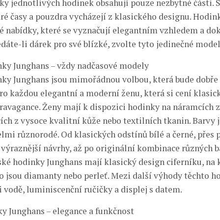
íky jednotlivých hodinek obsahují pouze nezbytné části. 
ré časy a pouzdra vycházejí z klasického designu. Hodin
é nabídky, které se vyznačují elegantním vzhledem a d
dáte-li dárek pro své blízké, zvolte tyto jedinečné mode
ky Junghans – vždy nadčasové modely
y Junghans jsou mimořádnou volbou, která bude dobře 
ro každou elegantní a moderní ženu, která si cení klasick
avagance. Ženy mají k dispozici hodinky na náramcích 
ích z vysoce kvalitní kůže nebo textilních tkanin. Barvy 
elmi různorodé. Od klasických odstínů bílé a černé, přes 
 výraznější návrhy, až po originální kombinace různých 
ké hodinky Junghans mají klasický design ciferníku, na 
ko jsou diamanty nebo perleť. Mezi další výhody těchto h
 vodě, luminiscenční ručičky a displej s datem.
y Junghans – elegance a funkčnost