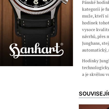
Pánské hodink
kategorii je f
muže, kteří s
hodinek tohot
vysoce kvalit
návrhů, přes 
Junghans, ste
automatický, 
Hodinky Jungh
technologicky
a je skvělou v
SOUVISEJÍ