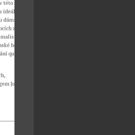
v této
u ideální pro
o u dámských
ncích z kůže a
imalistických
ánské hodinky
ání quarzový,
ch,
ogem Junghans