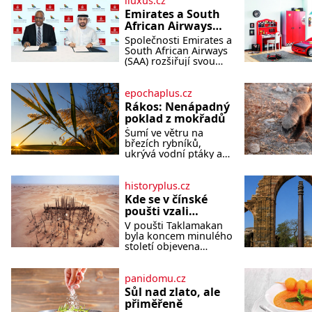
iluxus.cz
Emirates a South
African Airways
rozšiřují
Společnosti Emirates a
partnerství.
South African Airways
Cestujícím nově
(SAA) rozšiřují svou
dlouholetou
zpřístupní dalších
codesharovou
devět destinací v
spolupráci. Nová
epochaplus.cz
jižní a střední
reciproční dohoda
Rákos: Nenápadný
Africe
zpřístupní cestujícím
poklad z mokřadů
devět dalších destinací
Šumí ve větru na
v jižní a střední Africe
březích rybníků,
a u
ukrývá vodní ptáky a
mnozí kolem něj
procházejí bez
povšimnutí. Přesto
historyplus.cz
právě rákos pomáhal
Kde se v čínské
stavět domy, vyrábět
poušti vzali
lodě, zapisovat první
modroocí
V poušti Taklamakan
texty a inspiroval řadu
blonďáci?
byla koncem minulého
pověstí. Tato skromná,
století objevena
ale užitečná rostlina
stovka hrobů s téměř
provází člověka už
netknutými mumiemi.
tisíce let. Většina lidí
Všichni mrtví byli
panidomu.cz
vnímá rákos jen jako
pohřbeni s úctou a
obyčejnou kulisu
Sůl nad zlato, ale
četnými milodary. Asi
letního koupání. Stačí
přiměřeně
nejvíc přitom vědce
se však podívat