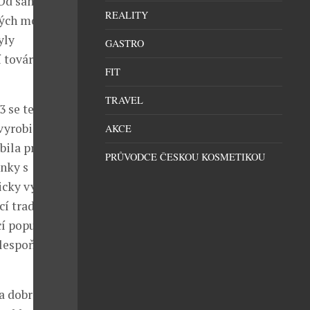
. Od samého
REALITY
ých modelů. K
yly
GASTRO
í továrny
FIT
TRAVEL
3 se tedy
vyrobila první
AKCE
bila první
PRŮVODCE ČESKOU KOSMETIKOU
inky s
icky vyspělé
í tradice a
í popularitě a
lespoň jeden
 a dobrého