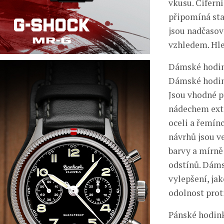
vkusu. Cifern
připomíná sta
jsou nadčasov
vzhledem. Hle
Dámské hodin
Dámské hodink
Jsou vhodné p
nádechem extr
oceli a řemínc
návrhů jsou v
barvy a mírně
odstínů. Dáms
vylepšení, ja
odolnost proti
Pánské hodink