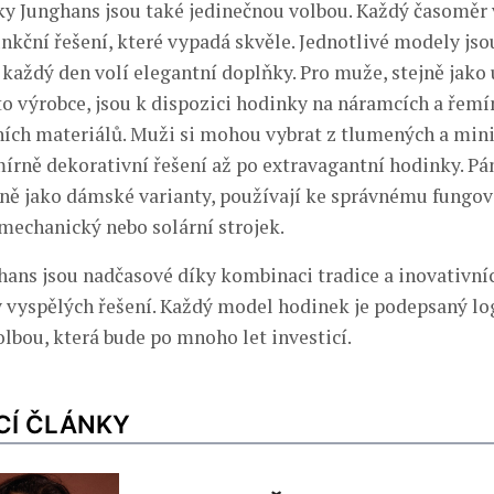
y Junghans jsou také jedinečnou volbou. Každý časoměr 
unkční řešení, které vypadá skvěle. Jednotlivé modely jso
i každý den volí elegantní doplňky. Pro muže, stejně jak
o výrobce, jsou k dispozici hodinky na náramcích a řemí
ních materiálů. Muži si mohou vybrat z tlumených a min
mírně dekorativní řešení až po extravagantní hodinky. P
jně jako dámské varianty, používají ke správnému fungov
mechanický nebo solární strojek.
ans jsou nadčasové díky kombinaci tradice a inovativní
 vyspělých řešení. Každý model hodinek je podepsaný l
olbou, která bude po mnoho let investicí.
CÍ ČLÁNKY