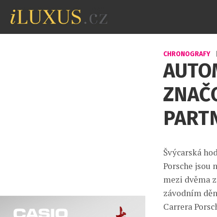
CHRONOGRAFY
AUTO
ZNAČ
PART
Švýcarská ho
Porsche jsou 
mezi dvěma zn
závodním dění
Carrera Porsc