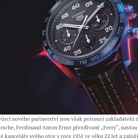
ůrci nového partnerství jsou však potomci zakladatelů 
rsche, Ferdinand Anton Ernst přezdívaný „Ferry“, nastou
 kanceláře svého otce v roce 1931 ve věku 22 let a založ