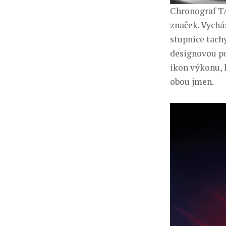
Chronograf TA
značek. Vychá
stupnice tach
designovou po
ikon výkonu, 
obou jmen.