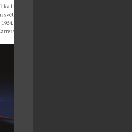
ika let bylo
m světě –
 1954. Na
arrera“.