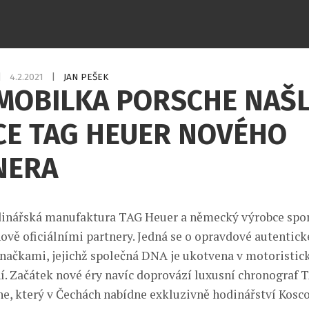
|
4.2.2021
|
JAN PEŠEK
MOBILKA PORSCHE NAŠL
CE TAG HEUER NOVÉHO
NERA
dinářská manufaktura TAG Heuer a německý výrobce spo
nově oficiálními partnery. Jedná se o opravdové autentick
ačkami, jejichž společná DNA je ukotvena v motoristic
. Začátek nové éry navíc doprovází luxusní chronograf 
he, který v Čechách nabídne exkluzivně hodinářství Kosc