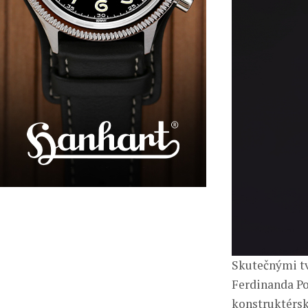
Skutečnými tv
Ferdinanda Po
konstruktérské