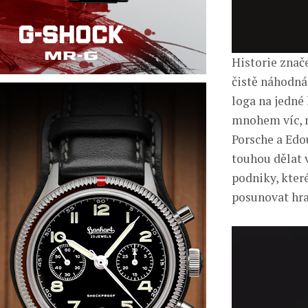
Historie znač
čistě náhodná
loga na jedné
mnohem víc, n
Porsche a Edo
touhou dělat v
podniky, které
posunovat hran