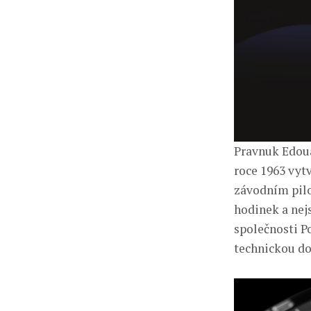
Pravnuk Edoua
roce 1963 vyt
závodním pilo
hodinek a nej
společnosti Po
technickou do