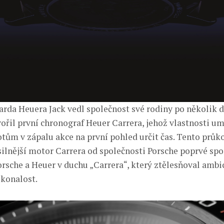
rda Heuera Jack vedl společnost své rodiny po několik de
vořil první chronograf Heuer Carrera, jehož vlastnosti u
tům v zápalu akce na první pohled určit čas. Tento prů
silnější motor Carrera od společnosti Porsche poprvé spoj
rsche a Heuer v duchu „Carrera“, který ztělesňoval ambic
konalost.