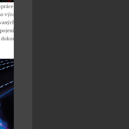
upráce obou
ho výrazná
ovaných
spojením dvou
í dokonalost