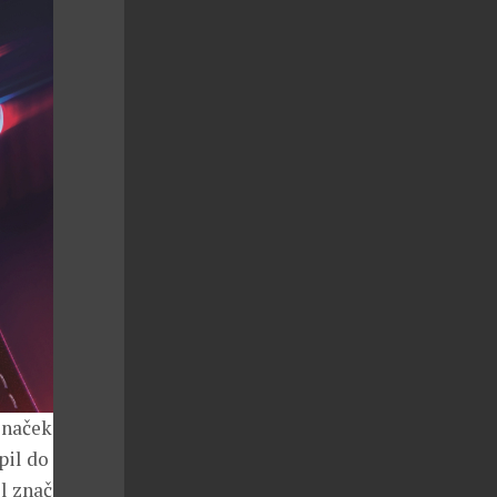
značek. Syn
pil do
il značku