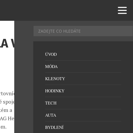
A VE
ÚVOD
MÓDA
KLENOTY
HODINKY
rtovních vozů
é spojenectví
TECH
kém a
AUTA
TAG Heuer
om.
BYDLENÍ