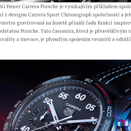
G Heuer Carrera Porsche je vynikajícím příkladem spol
zí z designu Carrera Sport Chronograph společnosti a je
ymetru gravírovaná na lunetě přináší řadu funkcí inspir
dstatou Porsche. Tato časomíra, která je přesvědčivým 
kvality a inovace, je plynulým spojením vesmírů a odráž