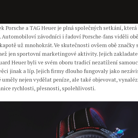
ek Porsche a TAG Heuer je plná společných setkání, která 
. Automobiloví závodníci i řadoví Porsche-fans viděli ob
 kapotě už mnohokrát. Ve skutečnosti ovšem obě značky 
ež jen sportovní marketingové aktivity. Jejich zakladat
uard Heuer byli ve svém oboru tradicí nezatížení samouc
ěci jinak a líp. Jejich firmy dlouho fungovaly jako nezáv
 uměly nejen vydělat peníze, ale také objevovat, vynaléz
ice rychlosti, přesnosti, spolehlivosti.