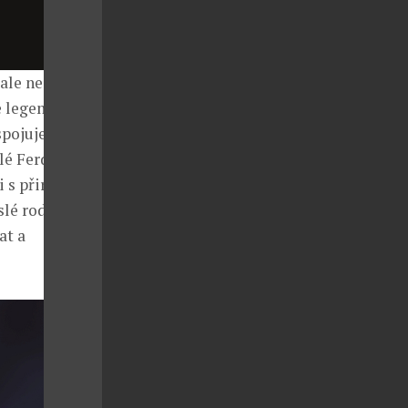
ale nejsou
ě legendární
spojuje
elé Ferdinand
i s přirozenou
islé rodinné
at a