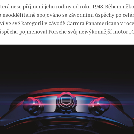
terá nese příjmení jeho rodiny od roku 1948. Během někol
 neoddělitelně spojováno se závodními úspěchy po celé
tví ve své kategorii v závodě Carrera Panamericana v roce
úspěchu pojmenoval Porsche svůj nejvýkonnější motor „C