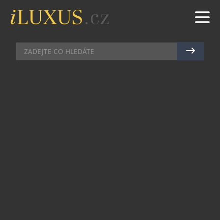
PRŮVODCE ČESKOU KOSMETIKOU
|
11.3.2021
|
MAREK
ZELENÝ
JARNÍ DETOX S RHASSOULEM
OD ZAHIRU
Jarní očistu prováděli už naši předci; postní doba
zbavila tělo škodlivin, očistila mysl a připravila
člověka na aktivní roční sezonu. Po únavné zimě,
kdy naše pleť navíc trpěla pod rouškami a
respirátory, bychom si podobný rituál měli dopřát
i my. Skvělým pomocníkem nám bude rhassoul
(nebo také ghassoul: z arabského slova ghassala
– čistit).