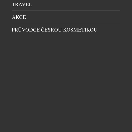
TRAVEL
AKCE
PRŮVODCE ČESKOU KOSMETIKOU
ŠETRNÁ INTIMNÍ HYGIENA S VŮNÍ BYLIN
PRŮVODCE ČESKOU KOSMETIKOU
|
26.5.2026
Intima, mycí olej pro ženy, patří k bestsellerům
české značky Original ATOK, která už téměř 30 let
vyrábí aromaterapeutickou kosmetiku nejvyšší
kvality. Jemný přípravek přináší zvláště v horkých
letních měsících každodenní pocit čistoty, svěžesti
a komfortu – s respektem k přirozeným potřebám
ženského těla. Intimní partie doslova hýčká. S
DALŠÍ ČLÁNKY Z RUBRIKY ›
nejvyšší citlivostí čistí, zklidňuje a zvláčňuje […]