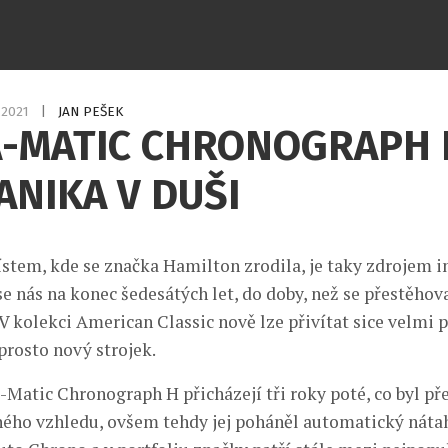
3.2021
|
JAN PEŠEK
A-MATIC CHRONOGRAPH 
NIKA V DUŠI
stem, kde se značka Hamilton zrodila, je taky zdrojem i
e nás na konec šedesátých let, do doby, než se přestěhov
 V kolekci American Classic nově lze přivítat sice velmi
prosto nový strojek.
-Matic Chronograph H přicházejí tři roky poté, co byl př
ho vzhledu, ovšem tehdy jej poháněl automatický nátah