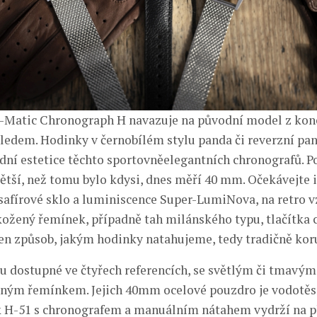
-Matic Chronograph H navazuje na původní model z kon
hledem. Hodinky v černobílém stylu panda či reverzní pan
odní estetice těchto sportovněelegantních chronografů. P
tší, než tomu bylo kdysi, dnes měří 40 mm. Očekávejte 
e safírové sklo a luminiscence Super-LumiNova, na retro 
kožený řemínek, případně tah milánského typu, tlačítka 
n způsob, jakým hodinky natahujeme, tedy tradičně kor
 dostupné ve čtyřech referencích, se světlým či tmavým 
ným řemínkem. Jejich 40mm ocelové pouzdro je vodotěs
k H-51 s chronografem a manuálním nátahem vydrží na p