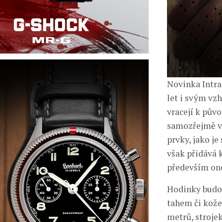
Novinka Intra
let i svým vz
vracejí k pův
samozřejmě vě
prvky, jako j
však přidává 
především one
Hodinky budou
tahem či kože
metrů, stroje