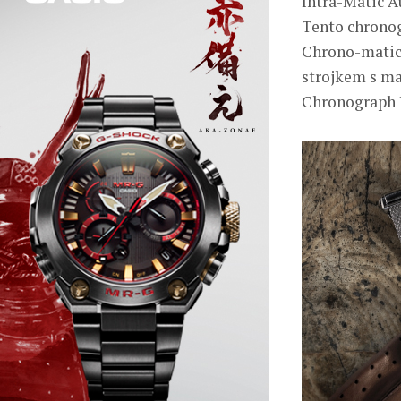
Intra-Matic A
Tento chronog
Chrono-matic,
strojkem s ma
Chronograph 