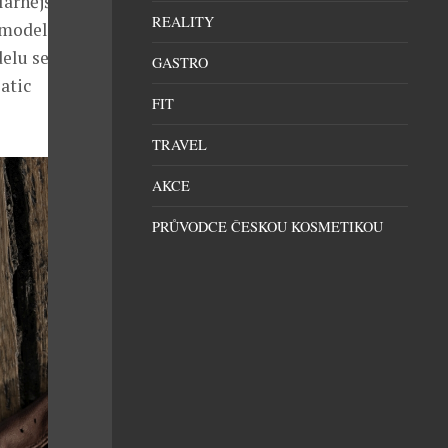
árnější.
REALITY
 model
elu se
GASTRO
atic
FIT
TRAVEL
AKCE
PRŮVODCE ČESKOU KOSMETIKOU