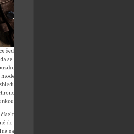
ce šedesátých
da se prostě
ouzdro je
i moderní
vzhledu jim
chronografu, a
unkou.
číselníkem, s
né do 100
lné natažení v