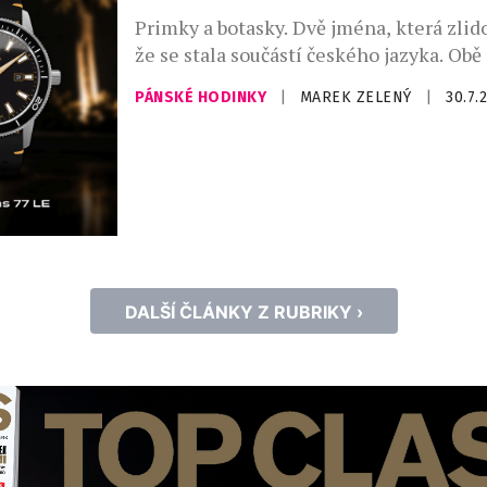
Primky a botasky. Dvě jména, která zlido
že se stala součástí českého jazyka. Obě
vznikly v roce 1949 a po sedmasedmdesá
PÁNSKÉ HODINKY
|
MAREK ZELENÝ
|
30.7.
poprvé setkaly na jednom výrobku. Lim
hodinek Prim Botas 77 vznikla v počtu 7
během dvou dnů byla vyprodaná. Dne 4.
1949 vznikla ve Skutči Botana, […]
DALŠÍ ČLÁNKY Z RUBRIKY ›