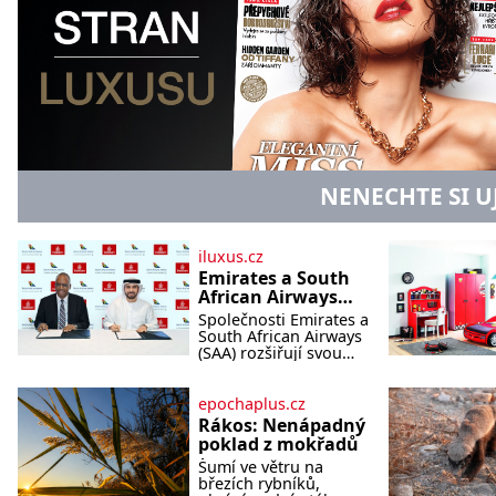
NENECHTE SI U
iluxus.cz
Emirates a South
African Airways
rozšiřují
Společnosti Emirates a
partnerství.
South African Airways
Cestujícím nově
(SAA) rozšiřují svou
dlouholetou
zpřístupní dalších
codesharovou
devět destinací v
spolupráci. Nová
epochaplus.cz
jižní a střední
reciproční dohoda
Rákos: Nenápadný
Africe
zpřístupní cestujícím
poklad z mokřadů
devět dalších destinací
Šumí ve větru na
v jižní a střední Africe
březích rybníků,
a u