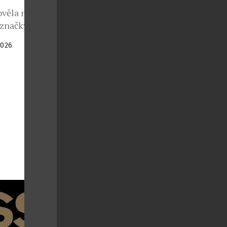
věla natolik,
 značky
ti letech se
2026
itovaná edice
7 kusů a
 července