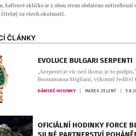
. Safírové sklíčko je z obou stran obdařeno antireflexní 
k čitelný za všech okolností.
CÍ ČLÁNKY
EVOLUCE BULGARI SERPENTI
„Serpenti je víc než ikona; je to podpis,“
Buonamassa Stigliani, výkonný ředitel 
produktů Bvlgari. Had se svým mýtick
DÁMSKÉ HODINKY
|
MAREK ZELENÝ
|
5.8.
dlouhodobě fascinuje klenotnický dům,
vychází z řecko-římského umění a kultu
silné pouto otevřelo nekonečný prostor 
Ikona Serpenti, původně inspirovaná ve
římských šperků, které nosila Kleopatra
OFICIÁLNÍ HODINKY FORCE B
znovu proměňuje […]
SILNÉ PARTNERSTVÍ POHÁNĚ