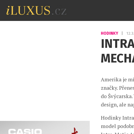
HODINKY
|
12.
INTR
MECHA
Amerika je mí
značky. Přenes
do Švýcarska.
design, ale na
Hodinky Intra
model podobné