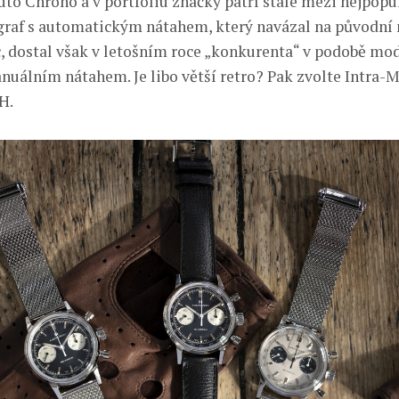
uto Chrono a v portfoliu značky patří stále mezi nejpopul
raf s automatickým nátahem, který navázal na původní
 dostal však v letošním roce „konkurenta“ v podobě mod
nuálním nátahem. Je libo větší retro? Pak zvolte Intra-M
H.