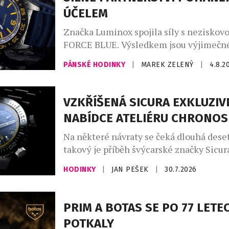
ÚČELEM
Značka Luminox spojila síly s neziskov
FORCE BLUE. Výsledkem jsou výjimečné
jejichž vznikem stojí elitní vojenští pot
PÁNSKÉ HODINKY
|
MAREK ZELENÝ
|
4.8.2
dnes místo bojových operací zachraňuj
život. Nové oficiální hodinky Luminox
byly od začátku do konce formovány př
VZKŘÍŠENÁ SICURA EXKLUZIV
podněty vysloužilých členů Navy SEALs
NABÍDCE ATELIÉRU CHRONO
ze speciálních jednotek. Jsou určeny pr
Na některé návraty se čeká dlouhá deset
takový je příběh švýcarské značky Sicura
se po 47 letech znovu objevuje na čísel
HODINKY
|
JAN PEŠEK
|
30.7.2026
mechanických hodinek. Pro sběratele je
která přesahuje běžné uvedení nového 
Sicura totiž nikdy nebyla obyčejnou ho
PRIM A BOTAS SE PO 77 LETE
značkou – byla symbolem odvahy exper
POTKALY
hledat technická řešení, která předběhl