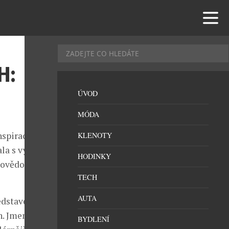
H:
ÚVOD
MÓDA
nspirací
KLENOTY
ala s výrobou
HODINKY
 povědomý
TECH
AUTA
edstaven
. Jmenoval se
BYDLENÍ