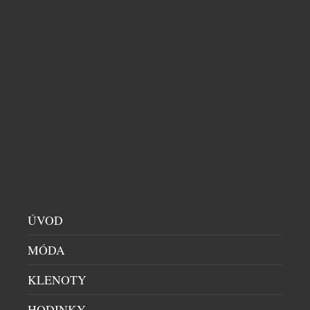
EVOLUCE BULGARI SERPENTI
DÁMSKÉ HODINKY
|
5.8.2026
„Serpenti je víc než ikona; je to podpis,“ říká
Fabrizio Buonamassa Stigliani, výkonný ředitel
ÚVOD
tvorby produktů Bvlgari. Had se svým mýtickým
kouzlem dlouhodobě fascinuje klenotnický dům,
MÓDA
jehož odkaz vychází z řecko-římského umění a
kultury. Toto silné pouto otevřelo nekonečný
KLENOTY
prostor kreativity. Ikona Serpenti, původně
inspirovaná velkolepostí římských šperků, které
HODINKY