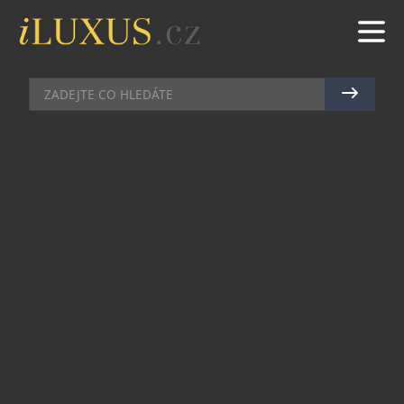
HODINKY
|
27.3.2021
|
JAN LIDMAŇSKÝ
DO TITANU ZAHALENÝ
TOURBILLON TAG HEUER
DORAZIL NA TRH
Je neuvěřitelné, jak čas letí. Letos je tomu pět let,
co manufaktura TAG Heuer odhalila svůj první
mechanický strojek regulovaný tourbillonem,
respektive dokonce létajícím tourbillonem. Ten v
době své odhalení přilákal mnoho pozornosti,
patřil totiž mezi vůbec nejlevnější ve Švýcarsku
zhotovené. A s cenovkou pohybující se pod
magickou hranicí půl milionu korun za základní