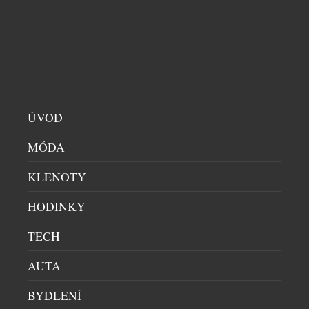
1963 jako jeden z nejznámějších filmových
automobilů na světě, se stal synonymem britské
kultury, designu a inovací a upevnil postavení
značky Aston Martin jako jedné z nejžádanějších
britských luxusních značek. Dnes společnosti Aston
Martin a Breitling s hrdostí přinášejí toto společné
dědictví na zápěstí v podobě modelu Top […]
ÚVOD
MÓDA
KLENOTY
HODINKY
TECH
AUTA
UNION GLASHÜTTE ZAŠTÍTIL
BYDLENÍ
VETERNÁNSKOU RALLYE SILVRETTA CLASSIC