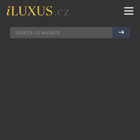
CHRONOGRAFY
|
6.4.2021
|
MAREK ZELENÝ
SPORTOVNÍ CHRONOGRAF K 60.
VÝROČÍ SINN
Německá manufaktura Sinn Spezialuhren zu
Frankfurt am Main si letos připomíná šedesát let
své existence. Při této příležitosti odhalila novou
podobu modelu 144, který byl uveden na trh v roce
1974 a je jedním z nejtradičnějších hodinek v
jejím portfoliu.