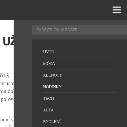
 UŽ
ÚVOD
MÓDA
íliš
KLENOTY
ene usazeného
HODINKY
akou dobu v
TECH
 poloviční
AUTA
ruční výrobě
BYDLENÍ