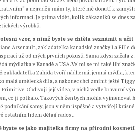
je například podíl bio složek nebo původ surovin. Tyto d
rativním“ a nejraději mám ty, které mě donutí k zamyšl
ých informací. Je prima vidět, kolik zákazníků se dnes z
tických výrobků.
rofesní vzor, s nímž byste se chtěla seznámit a učit 
riane Arsenault, zakladatelka kanadské značky La Fille de
spirací už od mých prvních pokusů. Sama kdysi začala z 
aždá mýdlařka v Kanadě a USA. Velmi se mi také líbí zn
jíž zakladatelka Zahida tvoří nádherná, jemná mýdla, kter
ko malá umělecká díla, a nakonec chci zmínit ještě Tiggy
Primitive. Obdivuji její videa, v nichž vedle bravurní výr
em, co ji potkalo. Takových žen bych mohla vyjmenovat 
é podnikání samy, jsou v něm úspěšné a vytvářejí krásné 
ré ostatním lidem dělají radost.
 byste se jako majitelka firmy na přírodní kosmeti