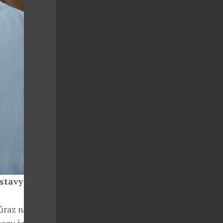
stavy o
ůraz na určité