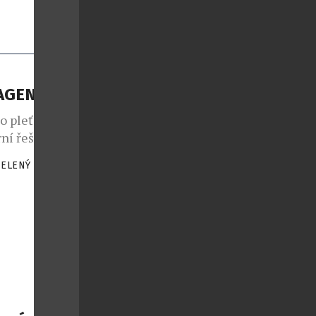
LAGENU
o pleť od
ní řešení pro
oaktivní
ZELENÝ
|
lagenu v
dšímu
ní bílkovina
st“ pleti,
[…]