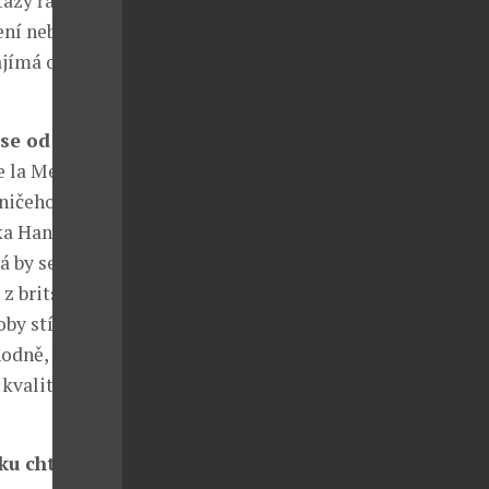
otazy řadím k
ení nebo
ajímá o
se od něj?
 la Mer. Ta je
ničeho a nyní
ačka Handmade
á by se dala
 z britské
oby stíhá ještě
hodně, všechny
kvalitní
ku chtěla