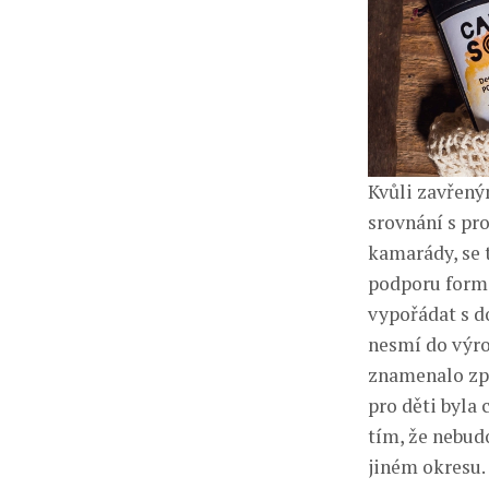
Kvůli zavřený
srovnání s pro
kamarády, se 
podporu formo
vypořádat s d
nesmí do výrob
znamenalo zpo
pro děti byla 
tím, že nebud
jiném okresu.