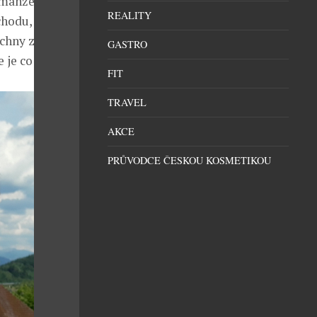
manžel Rosťa,
REALITY
hodu, lidech,
echny způsoby,
GASTRO
 je co učit.
FIT
TRAVEL
AKCE
PRŮVODCE ČESKOU KOSMETIKOU