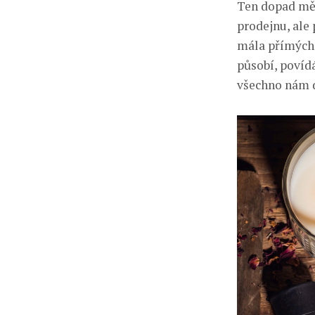
Ten dopad měl
prodejnu, ale 
mála přímých 
působí, povíd
všechno nám d