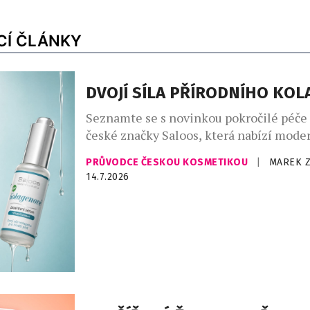
CÍ ČLÁNKY
DVOJÍ SÍLA PŘÍRODNÍHO KO
Seznamte se s novinkou pokročilé péče 
české značky Saloos, která nabízí moder
zlepšení elasticity a omlazení pleti. Bi
PRŮVODCE ČESKOU KOSMETIKOU
|
MAREK 
sérum podporuje přirozenou syntézu ko
14.7.2026
pleti a přispívá k jejímu plnějšímu, hla
vzhledu. Kolagen je základní strukturál
zajišťující pevnost a celkovou „vyplněno
která se s věkem přirozeně snižuje, což 