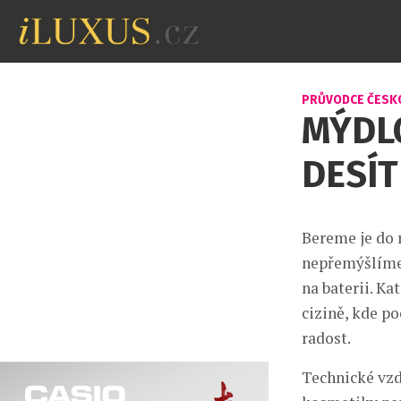
PRŮVODCE ČESK
MÝDLO
DESÍT
Bereme je do 
nepřemýšlíme.
na baterii. Ka
cizině, kde po
radost.
Technické vzdě