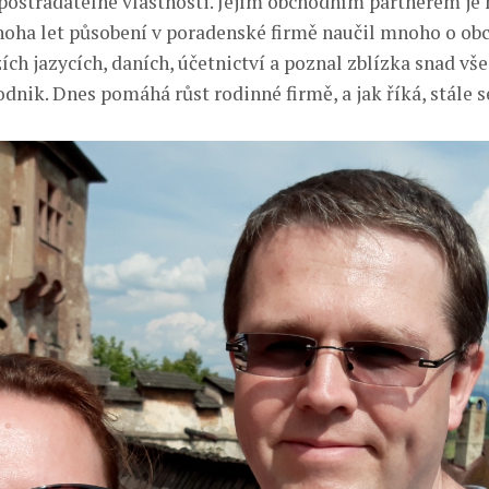
ostradatelné vlastnosti. Jejím obchodním partnerem je 
noha let působení v poradenské firmě naučil mnoho o obc
zích jazycích, daních, účetnictví a poznal zblízka snad vš
podnik. Dnes pomáhá růst rodinné firmě, a jak říká, stále se