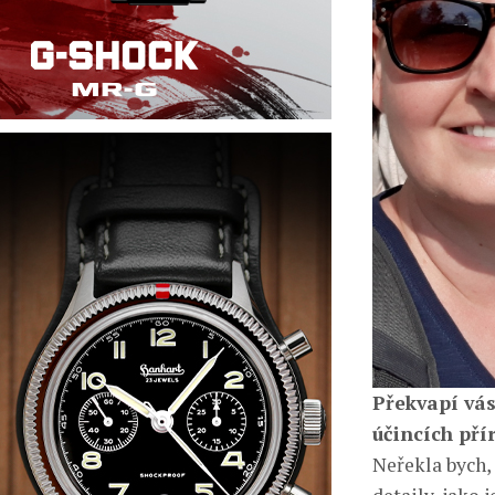
Překvapí vás
účincích pří
Neřekla bych, 