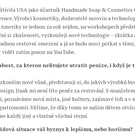
štívila USA jako účastník Handmade Soap & Cosmetics 
ence. Výrobci kosmetiky, dodavatelé surovin a technolog
í Ameriky se jednou za rok sejdou, na workshopech předst
ní si zkušenosti, vyzkoušejí nové technologie – zkrátka
padnou cestovní omezení a já se budu moci potkat s těmi,
 vidět zatím pouze na YouTube.
abost, za kterou nelitujete utratit peníze, i když je 
zkouším nové vůně, představuji si, do jakých výrobků byc
design. Jinak mi není líto peněz za cestování. S manžele
i, poznáváme nová místa, jiné kultury, zajímavé lidi a v 
 gastronomii. Věříme, že díky tomu se našim dětem otvíra
sme každý jiný a vlastně všichni stejní.
vidová situace váš byznys k lepšímu, nebo horšímu?