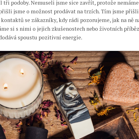
 tři podoby. Nemuseli jsme sice zavřít, protože nemáme
přišli jsme o možnost prodávat na trzích. Tím jsme přišli
kontaktů se zákazníky, kdy rádi pozorujeme, jak na ně 
áme si s nimi o jejich zkušenostech nebo životních příběz
odává spoustu pozitivní energie.