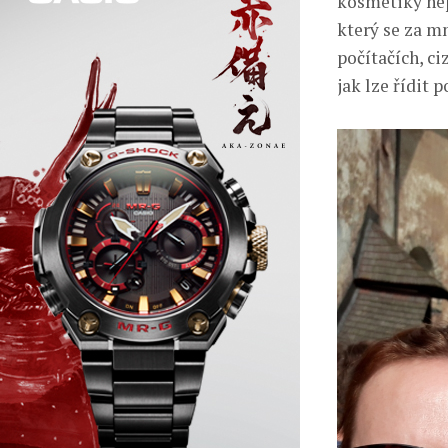
kosmetiky nep
který se za m
počítačích, ci
jak lze řídit 