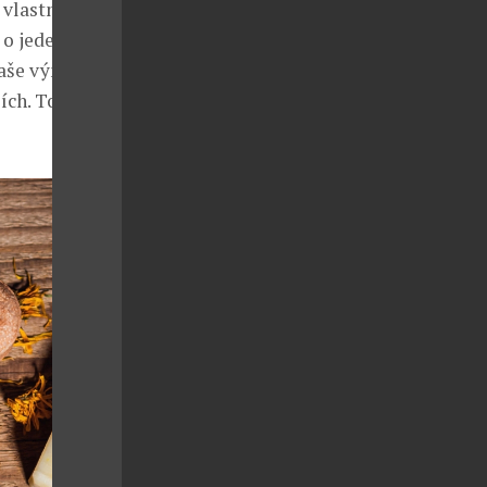
 vlastní
 o jeden z
naše výrobky
ích. To