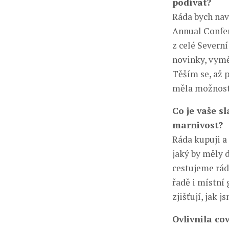
podívat?
Ráda bych nav
Annual Confer
z celé Severn
novinky, vymě
Těším se, až 
měla možnost
Co je vaše sl
marnivost?
Ráda kupuji a 
jaký by měly 
cestujeme rád
řadě i místní
zjišťují, jak j
Ovlivnila co