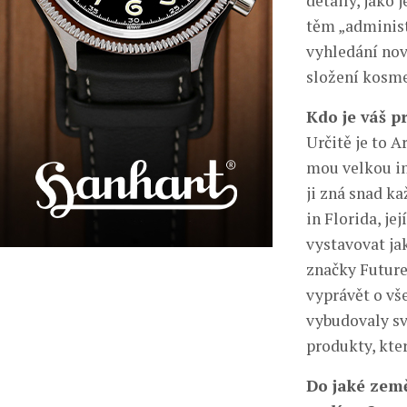
detaily, jako 
těm „administ
vyhledání nov
složení kosme
Kdo je váš p
Určitě je to A
mou velkou in
ji zná snad k
in Florida, je
vystavovat ja
značky Future 
vyprávět o vš
vybudovaly sv
produkty, kte
Do jaké země