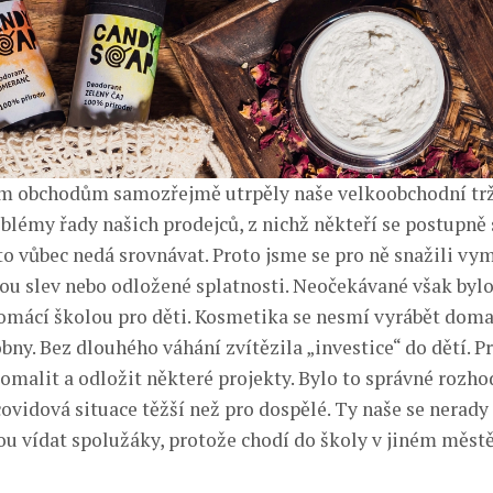
m obchodům samozřejmě utrpěly naše velkoobchodní tržb
blémy řady našich prodejců, z nichž někteří se postupně 
to vůbec nedá srovnávat. Proto jsme se pro ně snažili vy
u slev nebo odložené splatnosti. Neočekávané však bylo,
omácí školou pro děti. Kosmetika se nesmí vyrábět doma 
ny. Bez dlouhého váhání zvítězila „investice“ do dětí. P
malit a odložit některé projekty. Bylo to správné rozho
covidová situace těžší než pro dospělé. Ty naše se nerady
ou vídat spolužáky, protože chodí do školy v jiném měst