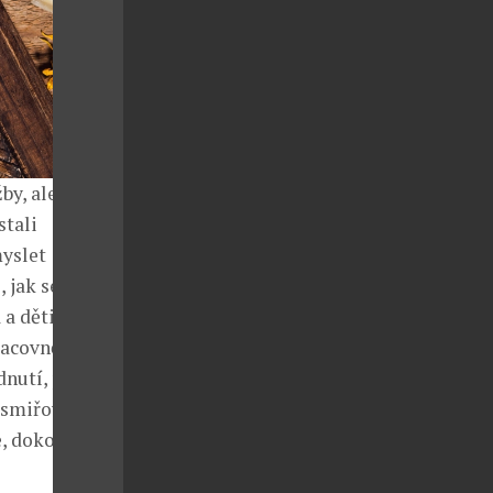
y, ale ve
stali
myslet
 jak se
a děti zase
racovně to
dnutí, protože
 smiřovaly s
ě, dokonce v