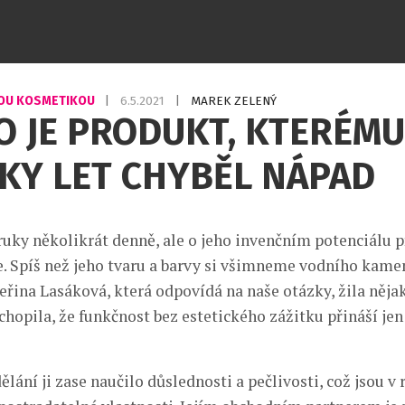
OU KOSMETIKOU
|
6.5.2021
|
MAREK ZELENÝ
 JE PRODUKT, KTERÉMU
KY LET CHYBĚL NÁPAD
ruky několikrát denně, ale o jeho invenčním potenciálu př
 Spíš než jeho tvaru a barvy si všimneme vodního kam
teřina Lasáková, která odpovídá na naše otázky, žila něj
chopila, že funkčnost bez estetického zážitku přináší jen
lání ji zase naučilo důslednosti a pečlivosti, což jsou v 