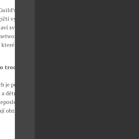
Guild’s
ičtí vývojáři
aví svoje
 networking.
 které jsem
to trochu
h je použila a
m a dětmi
neposlední
jí obzory a